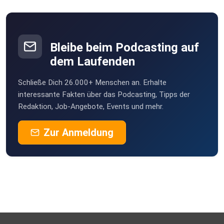
• unsere Homepage unter https://malfreunde-fm.de
• unsere Facebook-Seite
Bleibe beim Podcasting auf
unter https://www.facebook.com/malfreundefm oder
dem Laufenden
Schließe Dich 26.000+ Menschen an. Erhalte
• unseren Instagram-Account
interessante Fakten über das Podcasting, Tipps der
Redaktion, Job-Angebote, Events und mehr.
unter https://www.instagram.com/malfreundefm
Zur Anmeldung
Du magst, was wir tun?
Dann unterstütze uns gern auf unserer Steady-Seite. Jeder
Cent
hilft dabei, mehr Menschen zu ermöglichen, das zu tun, was
sie