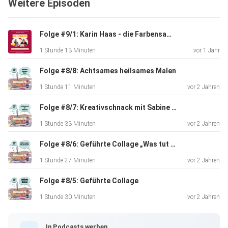
Weitere Episoden
haben.
Folge #9/1: Karin Haas - die Farbensammlerin
Nimm dir selbst dein Lieblingsmalprojekt dazu und lausche,
1 Stunde 13 Minuten
vor 1 Jahr
während du malst.
Folge #8/8: Achtsames heilsames Malen
1 Stunde 11 Minuten
vor 2 Jahren
Viel Spaß beim Zuhören!
Folge #8/7: Kreativschnack mit Sabine Heil
1 Stunde 33 Minuten
vor 2 Jahren
Wenn du wissen willst, wann der Kurs im Energetischen
Malen von
Folge #8/6: Geführte Collage „Was tut dir gut?“
Raphaela C. Häringer auf der KreasphäreKursplattform
1 Stunde 27 Minuten
vor 2 Jahren
erscheint,
Folge #8/5: Geführte Collage
abonniere den Newsletter, dann erfährst du direkt, wann es
losgeht - und vieles mehr: https://andrea-
1 Stunde 30 Minuten
vor 2 Jahren
gunkler.de/newsletter.
Die Links
In Podcasts werben