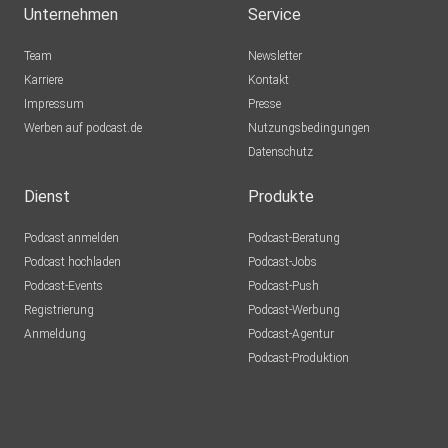
Unternehmen
Service
lieben. Die Einnahmen aus dem Steady-Projekt gehen
abzüglich
Team
Newsletter
Podcast-Kosten deshalb an die Initiative Mein
Karriere
Kontakt
Grundeinkommen.
Impressum
Presse
Werben auf podcast.de
Nutzungsbedingungen
Datenschutz
Hier geht‘s lang: https://www.steady.page/malfreundefm
Dienst
Produkte
Podcast anmelden
Podcast-Beratung
Vielen Dank fürs Zuhören!
Podcast hochladen
Podcast-Jobs
Podcast-Events
Podcast-Push
Registrierung
Podcast-Werbung
Wir, Silvia und ich, wünschen dir eine wundervolle Zeit. Bleib
Anmeldung
Podcast-Agentur
kreativ - und hör doch einfach noch mal in die alten Folgen
Podcast-Produktion
rein!
Produktion: Melanie Avis https://melanieavis.com