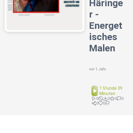
Häringe
r -
Energet
isches
Malen
vor 1 Jahr
1 Stunde 39
Minuten
0
0
0
0
0
0