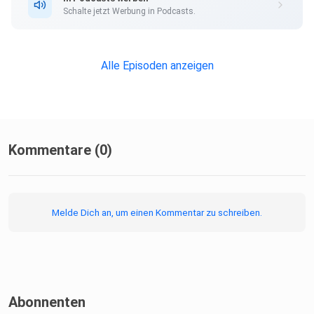
Schalte jetzt Werbung in Podcasts.
• Raphaelas Homepage:
https://www.lebensart-raphaela.de/
Alle Episoden anzeigen
• Raphaela bei Instagram:
https://www.instagram.com/lebensartraphaela
Kommentare (0)
• Raphaelas Künstlerinnen-Profil auf der
KreasphäreWebseite:
https://www.andrea-gunkler.de/raphaela-c-haeringer
Melde Dich an, um einen Kommentar zu schreiben.
• der Jahreskurs aus der Kreasphäre KREASPHÄRE25:
https://andrea-gunkler.de/kreasphaere25-jahreskurs/
Abonnenten