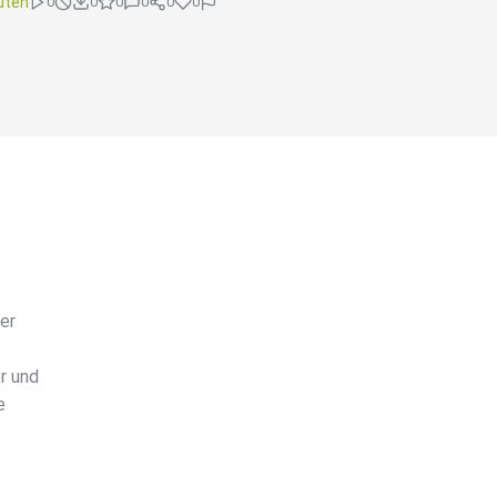
uten
0
0
0
0
0
0
er
r und
e