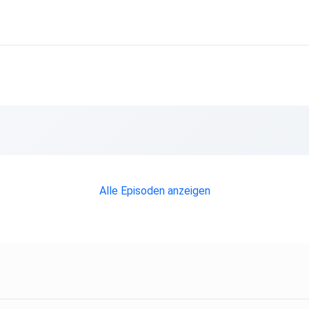
an-sketchbooking?
Alle Episoden anzeigen
 Thema,
ns