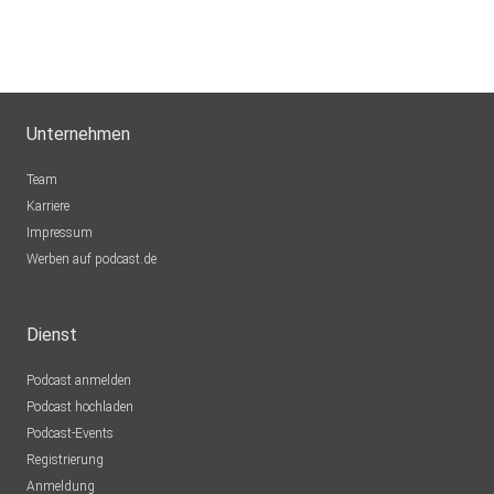
Titelbild: Tadi Köpge https://www.katrinkoepge.de/ueber-mi
Unternehmen
Team
Karriere
Impressum
Werben auf podcast.de
Dienst
Podcast anmelden
Podcast hochladen
Podcast-Events
Registrierung
Anmeldung