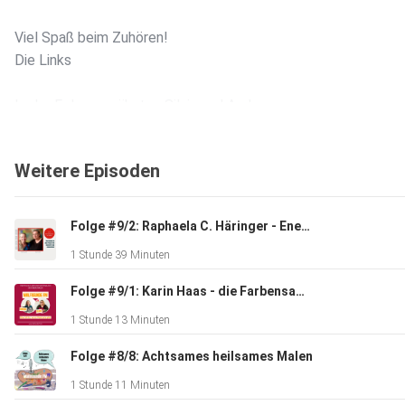
Viel Spaß beim Zuhören!
Die Links
In der Folge erwähnten Silvia und Andrea
Weitere Episoden
• Das Gunkelparadies, wo es im ersten Jahr um die
Bedingungen fürs Kreativsein ging. Ab Januar erlebst du dort,
welche Tricks du anwenden kannst, um zu Bildern zu gelangen
Folge #9/2: Raphaela C. Häringer - Energetisches Malen
dir wirklich gut gefallen!
1 Stunde 39 Minuten
https://steadyhq.com/de/gunkelparadies/about
Folge #9/1: Karin Haas - die Farbensammlerin
1 Stunde 13 Minuten
• Den Jahreskurs aus der Kreasphäre und wie es dazu
kam, die aktuelle Ausgabe: KREASPHÄRE24
Folge #8/8: Achtsames heilsames Malen
https://andrea-gunkler.de/kreasphaere24-jahreskurs/
1 Stunde 11 Minuten