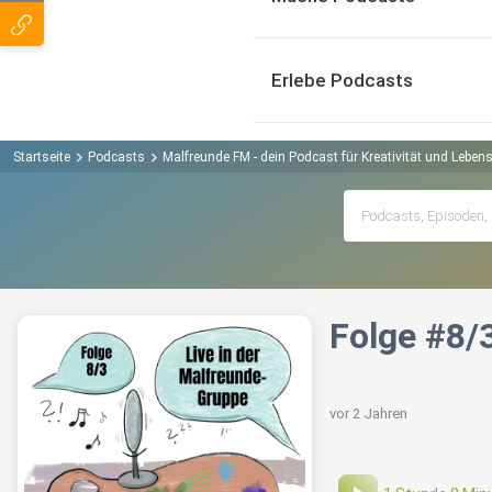
Erlebe Podcasts
Startseite
Podcasts
Malfreunde FM - dein Podcast für Kreativität und Leben
Folge #8/
vor 2 Jahren