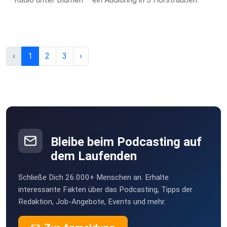
‹
1
2
3
›
Bleibe beim Podcasting auf
dem Laufenden
Schließe Dich 26.000+ Menschen an. Erhalte
interessante Fakten über das Podcasting, Tipps der
Redaktion, Job-Angebote, Events und mehr.