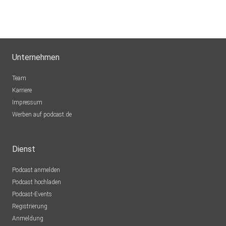
Unternehmen
Team
Karriere
Impressum
Werben auf podcast.de
Dienst
Podcast anmelden
Podcast hochladen
Podcast-Events
Registrierung
Anmeldung