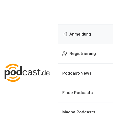
Anmeldung
Registrierung
Podcast-News
Finde Podcasts
Mache Podcasts