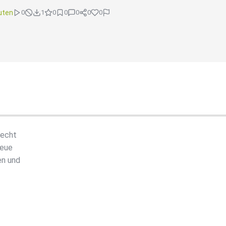
uten
0
1
0
0
0
0
0
recht
neue
en und