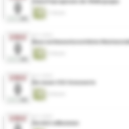
Zukunftsprognosen der Wellergruppe
11 Minuten
vor 6 Jahren
Neue wettbewerbsrechtliche Weichenstel
13 Minuten
vor 6 Jahren
Die neuen CO2-Grenzwerte
16 Minuten
vor 6 Jahren
Herzlich willkommen