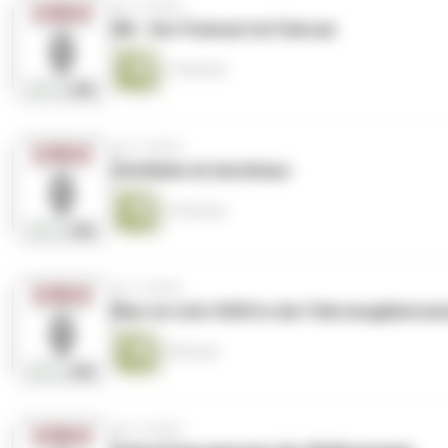
vor 6 Jahren
HB - Der Podcast im Februar
17 Minuten
vor 6 Jahren
Zeitdiebe im Autohaus
13 Minuten
vor 6 Jahren
Was tut sich 2020 in der Fahrzeugüberw
9 Minuten
vor 6 Jahren