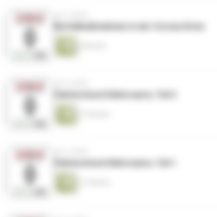
vor 6 Jahren
Notfallmaßnahmen in der Corona-Krise
9 Minuten
vor 6 Jahren
Faktencheck Elektroauto, Teil 2
17 Minuten
vor 6 Jahren
Faktencheck Elektroauto, Teil 1
11 Minuten