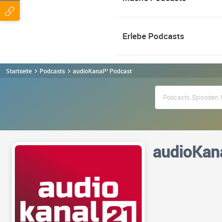
Erlebe Podcasts
Startseite
Podcasts
audioKanal²¹ Podcast
audioKana