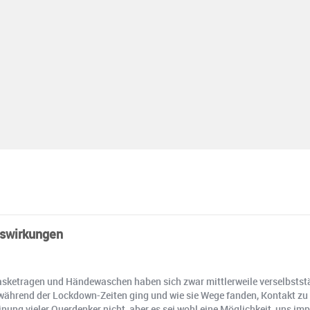
uswirkungen
ketragen und Händewaschen haben sich zwar mittlerweile verselbstständ
während der Lockdown-Zeiten ging und wie sie Wege fanden, Kontakt zu
g vieler Querdenker nicht, aber es sei wohl eine Möglichkeit, uns imp