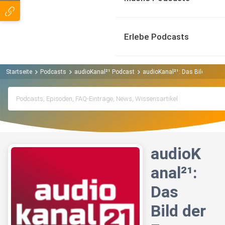
Erlebe Podcasts
Startseite
Podcasts
audioKanal²¹ Podcast
audioKanal²¹: Das Bild der Fr
audioK
anal²¹:
Das
Bild der