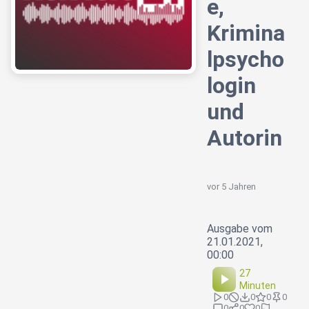
e,
Krimina
lpsycho
login
und
Autorin
vor 5 Jahren
Ausgabe vom
21.01.2021,
00:00
27
Minuten
0
0
0
0
0
0
0