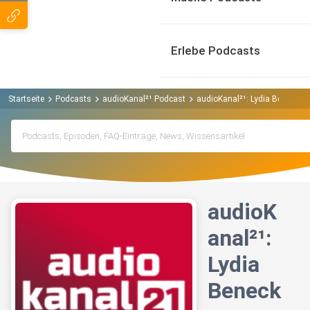
Erlebe Podcasts
Startseite
Podcasts
audioKanal²¹ Podcast
audioKanal²¹: Lydia Benecke, 
audioK
anal²¹:
Lydia
Beneck