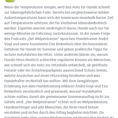
Wenn die Temperaturen steigen, wird das Auto für Hunde schnell
zur lebensgefährlichen Falle. Bereits bei vergleichsweise milden
Außentemperaturen kann sich der Innenraum innerhalb kurzer Zeit
auf Temperaturen erhitzen, die für Vierbeiner lebensbedrohlich
werden. Experten warnen eindringlich davor, Hunde auch nur für
wenige Minuten im Fahrzeug zurückzulassen. In der neuen Folge
des Podcasts „Der Welpentrainer“ sprechen Hundetrainer André
Vogt und seine Assistentin Eva Birkenholz über die besonderen
Gefahren für Hunde im Sommer und geben praktische Tipps für
sichere Autofahrten bei Hitze. Unter anderem klären sie, warum
Hunde Hitze deutlich schlechter regulieren können als Menschen,
wie schnell sich ein Auto zur Hitzefalle entwickelt, ob geöffnete
Fenster oder ein Schattenparkplatz ausreichend Schutz bieten,
welche Anzeichen auf einen Hitzschlag hindeuten und was
Hundehalter im Notfall tun sollten. Mit ihrer langjährigen
Erfahrung aus dem Hundetraining erklären André Vogt und Eva
Birkenholz verständlich und praxisnah, worauf Hundehalter
achten sollten, damit der gemeinsame Sommerausflug nicht zur
Gefahr wird. „Der Welpentrainer“ richtet sich an Welpenbesitzer,
Hundeanfänger und alle Menschen, die ihren Hund besser
verstehen und sicher durch den Alltag begleiten möchten. Du
möchtest mehr über unsere Werbepartner erfahren? Hier findest du