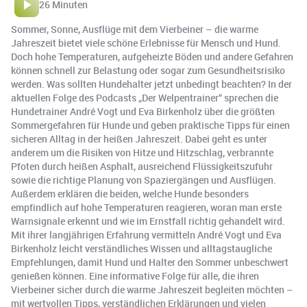
26 Minuten
Sommer, Sonne, Ausflüge mit dem Vierbeiner – die warme
Jahreszeit bietet viele schöne Erlebnisse für Mensch und Hund.
Doch hohe Temperaturen, aufgeheizte Böden und andere Gefahren
können schnell zur Belastung oder sogar zum Gesundheitsrisiko
werden. Was sollten Hundehalter jetzt unbedingt beachten? In der
aktuellen Folge des Podcasts „Der Welpentrainer“ sprechen die
Hundetrainer André Vogt und Eva Birkenholz über die größten
Sommergefahren für Hunde und geben praktische Tipps für einen
sicheren Alltag in der heißen Jahreszeit. Dabei geht es unter
anderem um die Risiken von Hitze und Hitzschlag, verbrannte
Pfoten durch heißen Asphalt, ausreichend Flüssigkeitszufuhr
sowie die richtige Planung von Spaziergängen und Ausflügen.
Außerdem erklären die beiden, welche Hunde besonders
empfindlich auf hohe Temperaturen reagieren, woran man erste
Warnsignale erkennt und wie im Ernstfall richtig gehandelt wird.
Mit ihrer langjährigen Erfahrung vermitteln André Vogt und Eva
Birkenholz leicht verständliches Wissen und alltagstaugliche
Empfehlungen, damit Hund und Halter den Sommer unbeschwert
genießen können. Eine informative Folge für alle, die ihren
Vierbeiner sicher durch die warme Jahreszeit begleiten möchten –
mit wertvollen Tipps, verständlichen Erklärungen und vielen