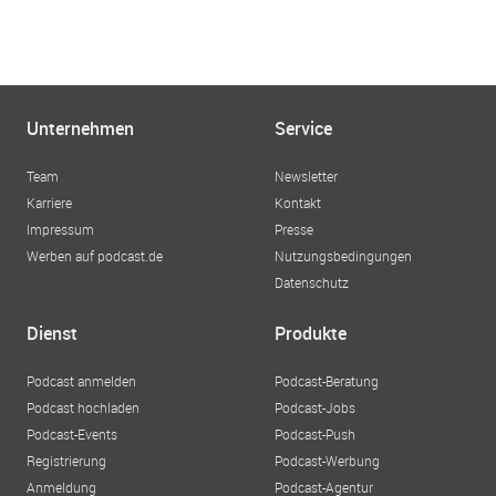
Unternehmen
Service
Team
Newsletter
Karriere
Kontakt
Impressum
Presse
Werben auf podcast.de
Nutzungsbedingungen
Datenschutz
Dienst
Produkte
Podcast anmelden
Podcast-Beratung
Podcast hochladen
Podcast-Jobs
Podcast-Events
Podcast-Push
Registrierung
Podcast-Werbung
Anmeldung
Podcast-Agentur