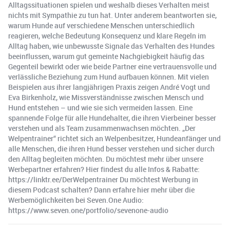
Alltagssituationen spielen und weshalb dieses Verhalten meist
nichts mit Sympathie zu tun hat. Unter anderem beantworten sie,
warum Hunde auf verschiedene Menschen unterschiedlich
reagieren, welche Bedeutung Konsequenz und klare Regeln im
Alltag haben, wie unbewusste Signale das Verhalten des Hundes
beeinflussen, warum gut gemeinte Nachgiebigkeit häufig das
Gegenteil bewirkt oder wie beide Partner eine vertrauensvolle und
verlässliche Beziehung zum Hund aufbauen können. Mit vielen
Beispielen aus ihrer langjährigen Praxis zeigen André Vogt und
Eva Birkenholz, wie Missverständnisse zwischen Mensch und
Hund entstehen – und wie sie sich vermeiden lassen. Eine
spannende Folge für alle Hundehalter, die ihren Vierbeiner besser
verstehen und als Team zusammenwachsen möchten. „Der
Welpentrainer“ richtet sich an Welpenbesitzer, Hundeanfänger und
alle Menschen, die ihren Hund besser verstehen und sicher durch
den Alltag begleiten möchten. Du möchtest mehr über unsere
Werbepartner erfahren? Hier findest du alle Infos & Rabatte:
https://linktr.ee/DerWelpentrainer Du möchtest Werbung in
diesem Podcast schalten? Dann erfahre hier mehr über die
Werbemöglichkeiten bei Seven.One Audio:
https://www.seven.one/portfolio/sevenone-audio