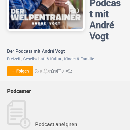
Podcas
t mit
André
Vogt
Der Podcast mit André Vogt
Freizeit
,
Gesellschaft & Kultur
,
Kinder & Familie
0
2
Folgen
0
8
0
Podcaster
Podcast aneignen