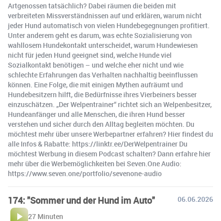
Artgenossen tatsächlich? Dabei räumen die beiden mit
verbreiteten Missverständnissen auf und erklären, warum nicht
jeder Hund automatisch von vielen Hundebegegnungen profitiert.
Unter anderem geht es darum, was echte Sozialisierung von
wahllosem Hundekontakt unterscheidet, warum Hundewiesen
nicht für jeden Hund geeignet sind, welche Hunde viel
Sozialkontakt benötigen – und welche eher nicht und wie
schlechte Erfahrungen das Verhalten nachhaltig beeinflussen
können. Eine Folge, die mit einigen Mythen aufräumt und
Hundebesitzern hilft, die Bedürfnisse ihres Vierbeiners besser
einzuschätzen. „Der Welpentrainer“ richtet sich an Welpenbesitzer,
Hundeanfänger und alle Menschen, die ihren Hund besser
verstehen und sicher durch den Alltag begleiten möchten. Du
möchtest mehr über unsere Werbepartner erfahren? Hier findest du
alle Infos & Rabatte: https://linktr.ee/DerWelpentrainer Du
möchtest Werbung in diesem Podcast schalten? Dann erfahre hier
mehr über die Werbemöglichkeiten bei Seven.One Audio:
https://www.seven.one/portfolio/sevenone-audio
174: "Sommer und der Hund im Auto"
06.06.2026
27 Minuten