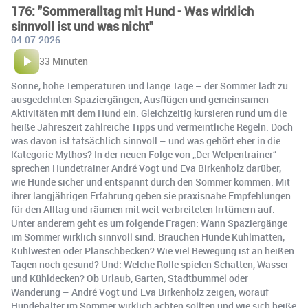
176: "Sommeralltag mit Hund - Was wirklich
sinnvoll ist und was nicht"
04.07.2026
33 Minuten
Sonne, hohe Temperaturen und lange Tage – der Sommer lädt zu
ausgedehnten Spaziergängen, Ausflügen und gemeinsamen
Aktivitäten mit dem Hund ein. Gleichzeitig kursieren rund um die
heiße Jahreszeit zahlreiche Tipps und vermeintliche Regeln. Doch
was davon ist tatsächlich sinnvoll – und was gehört eher in die
Kategorie Mythos? In der neuen Folge von „Der Welpentrainer“
sprechen Hundetrainer André Vogt und Eva Birkenholz darüber,
wie Hunde sicher und entspannt durch den Sommer kommen. Mit
ihrer langjährigen Erfahrung geben sie praxisnahe Empfehlungen
für den Alltag und räumen mit weit verbreiteten Irrtümern auf.
Unter anderem geht es um folgende Fragen: Wann Spaziergänge
im Sommer wirklich sinnvoll sind. Brauchen Hunde Kühlmatten,
Kühlwesten oder Planschbecken? Wie viel Bewegung ist an heißen
Tagen noch gesund? Und: Welche Rolle spielen Schatten, Wasser
und Kühldecken? Ob Urlaub, Garten, Stadtbummel oder
Wanderung – André Vogt und Eva Birkenholz zeigen, worauf
Hundehalter im Sommer wirklich achten sollten und wie sich heiße