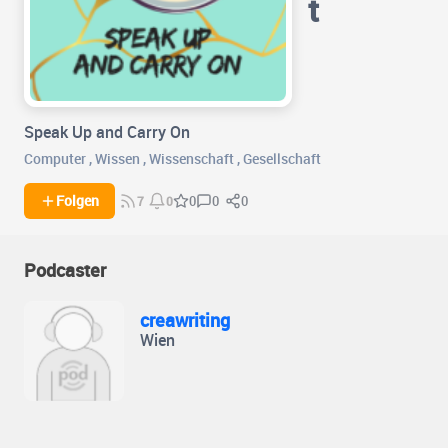
t
Speak Up and Carry On
Computer
,
Wissen
,
Wissenschaft
,
Gesellschaft
0
0
Folgen
0
7
0
Podcaster
creawriting
Wien