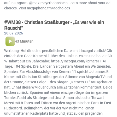
auf Instagram: @maximeyerhohnsbein Learn more about your ad
choices. Visit megaphone.fm/adchoices
#WM38 • Christian Straßburger • „Es war wie ein
Rausch!“
20.07.2026
43 Minuten
Werbung: Hol dir deine persönlichen Daten mit Incogni zurück! Gib
einfach den Code Kerners11 über den Link unten ein und hol dir 60
% Rabatt auf ein Jahresabo: ⁠⁠https://incogni.com/kerners11 41
Tage. 104 Spiele. Drei Länder. Seit gestern Abend ein Weltmeister.
Spanien. Zur Abschlussfolge von Kerners 11 spricht Johannes B.
Kerner mit Christian Straßburger, der Stimme von MagentaTV und
der Stimme, die seit Folge 1 den Slogan „Kerners 11“ rausgehauen
hat. Er hat diese WM quer durch alle Zeitzonen kommentiert. Beide
blicken zurück. Spanien mit einem einzigen Gegentor im ganzen
Turnier, Rodri als Stratege und Unai Simon als bester Torwart.
Messi mit 8 Toren und Tränen vor den argentinischen Fans in East
Rutherford. Bellingham, der vor der WM nicht mal einen
unumstrittenen Kaderplatz hatte und jetzt zu den prägenden