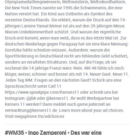
Olympiamedaillengewinnerin, Weltmeisterin, Weltrekordhalterin.
Die New York Times nannte sie 1995 die Schwimmerin, die eine
Nation vereint hat. Ein Kind aus Ostberlin als Symbol des
vereinten Deutschlands. Sie erklärt, warum der Druck auf den 19-
jährigen Lamine Yamal kleiner ist als auf den 39-jährigen Messi.
Warum Unbekümmertheit schützt. Und warum der eigentliche
Druck erst kommt, wenn man weiß, dass es das letzte Mal ist. Zur
deutschen Niederlage gegen Paraguay hat sie eine klare Meinung:
Goretzka hätte schießen müssen. Außerdem: warum die
Sportförderung in Deutschland nicht am fehlenden Geld scheitert,
sondern an veralteten Strukturen. Und, auf die Frage, ob sie
nochmal die 14-jährige Franzi wäre: Nein. Mit 48 fühle ich mich
klüger, weiser, schöner und besser als mit 14. Neuer Gast. Neue 11.
Jeden Tag WM. Fragen an den nächsten Gast? Schick uns eine
Sprachnachricht unter Call 11
https://www.speakpipe.com/Kerners11 oder schreib uns bei
Instagram: @jbk oder @kerners11. Ihr wollt Werbepartner bei
Kerners 11 werden? Dann meldet euch gerne jederzeit an
vermarktung@kerners11.de. Learn more about your ad choices.
Visit megaphone.fm/adchoices
#WM35 • Ingo Zamperoni • Das war eine