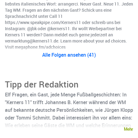
liebstes italienisches Wort: arrangerci. Neuer Gast. Neue 11. Jeden
Tag WM. Fragen an den nächsten Gast? Schick uns eine
Sprachnachricht unter Call 11
https://www.speakpipe.com/Kerners11 oder schreib uns bei
Instagram: @jbk oder @kerners11. Ihr wollt Werbepartner bei
Kerners 11 werden? Dann meldet euch gerne jederzeit an
vermarktung@kerners11.de. Learn more about your ad choices.
Visit megaphone.fm/adchoices
Alle Folgen ansehen (41)
Tipp der Redaktion
Elf Fragen, ein Gast, jede Menge Fußballgeschichten: In
"Kerners 11" trifft Johannes B. Kerner während der WM
auf bekannte deutsche Persönlichkeiten, wie Jürgen Klopp
oder Tommi Schmitt. Dabei interessiert ihn vor allem eins:
Wie erleben seine Gäste die WM und welche Erinnerungen
Mehr
verbinden sie mit dem Turnier? Eine Mischung aus