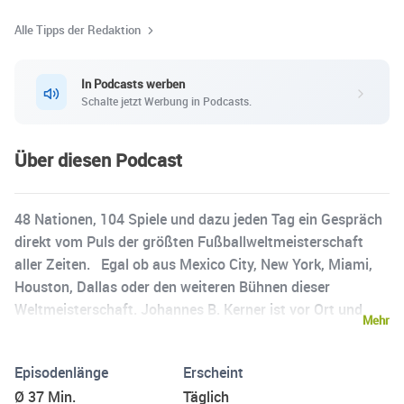
aktuellen Eindrücken und nostalgischen Rückblicken auf
vergangene WM-Momente.
Alle Tipps der Redaktion
In Podcasts werben
Schalte jetzt Werbung in Podcasts.
Über diesen Podcast
48 Nationen, 104 Spiele und dazu jeden Tag ein Gespräch
direkt vom Puls der größten Fußballweltmeisterschaft
aller Zeiten. Egal ob aus Mexico City, New York, Miami,
Houston, Dallas oder den weiteren Bühnen dieser
Weltmeisterschaft. Johannes B. Kerner ist vor Ort und
Mehr
spricht mit den prominentesten und beliebtesten
deutschen Persönlichkeiten darüber, wie sie diese WM
Episodenlänge
Erscheint
verfolgen und wagt dabei immer auch den Blick über den
Ø 37 Min.
Täglich
Tellerrand hinaus. Und du bist mittendrin: Mit Call 11