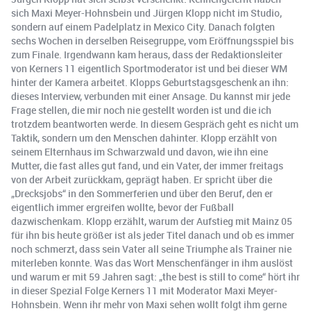
sich Maxi Meyer-Hohnsbein und Jürgen Klopp nicht im Studio,
sondern auf einem Padelplatz in Mexico City. Danach folgten
sechs Wochen in derselben Reisegruppe, vom Eröffnungsspiel bis
zum Finale. Irgendwann kam heraus, dass der Redaktionsleiter
von Kerners 11 eigentlich Sportmoderator ist und bei dieser WM
hinter der Kamera arbeitet. Klopps Geburtstagsgeschenk an ihn:
dieses Interview, verbunden mit einer Ansage. Du kannst mir jede
Frage stellen, die mir noch nie gestellt worden ist und die ich
trotzdem beantworten werde. In diesem Gespräch geht es nicht um
Taktik, sondern um den Menschen dahinter. Klopp erzählt von
seinem Elternhaus im Schwarzwald und davon, wie ihn eine
Mutter, die fast alles gut fand, und ein Vater, der immer freitags
von der Arbeit zurückkam, geprägt haben. Er spricht über die
„Drecksjobs“ in den Sommerferien und über den Beruf, den er
eigentlich immer ergreifen wollte, bevor der Fußball
dazwischenkam. Klopp erzählt, warum der Aufstieg mit Mainz 05
für ihn bis heute größer ist als jeder Titel danach und ob es immer
noch schmerzt, dass sein Vater all seine Triumphe als Trainer nie
miterleben konnte. Was das Wort Menschenfänger in ihm auslöst
und warum er mit 59 Jahren sagt: „the best is still to come“ hört ihr
in dieser Spezial Folge Kerners 11 mit Moderator Maxi Meyer-
Hohnsbein. Wenn ihr mehr von Maxi sehen wollt folgt ihm gerne