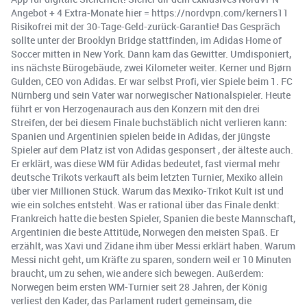
Angebot + 4 Extra-Monate hier = ⁠https://nordvpn.com/kerners11⁠
Risikofrei mit der 30-Tage-Geld-zurück-Garantie! Das Gespräch
sollte unter der Brooklyn Bridge stattfinden, im Adidas Home of
Soccer mitten in New York. Dann kam das Gewitter. Umdisponiert,
ins nächste Bürogebäude, zwei Kilometer weiter. Kerner und Bjørn
Gulden, CEO von Adidas. Er war selbst Profi, vier Spiele beim 1. FC
Nürnberg und sein Vater war norwegischer Nationalspieler. Heute
führt er von Herzogenaurach aus den Konzern mit den drei
Streifen, der bei diesem Finale buchstäblich nicht verlieren kann:
Spanien und Argentinien spielen beide in Adidas, der jüngste
Spieler auf dem Platz ist von Adidas gesponsert , der älteste auch.
Er erklärt, was diese WM für Adidas bedeutet, fast viermal mehr
deutsche Trikots verkauft als beim letzten Turnier, Mexiko allein
über vier Millionen Stück. Warum das Mexiko-Trikot Kult ist und
wie ein solches entsteht. Was er rational über das Finale denkt:
Frankreich hatte die besten Spieler, Spanien die beste Mannschaft,
Argentinien die beste Attitüde, Norwegen den meisten Spaß. Er
erzählt, was Xavi und Zidane ihm über Messi erklärt haben. Warum
Messi nicht geht, um Kräfte zu sparen, sondern weil er 10 Minuten
braucht, um zu sehen, wie andere sich bewegen. Außerdem:
Norwegen beim ersten WM-Turnier seit 28 Jahren, der König
verliest den Kader, das Parlament rudert gemeinsam, die