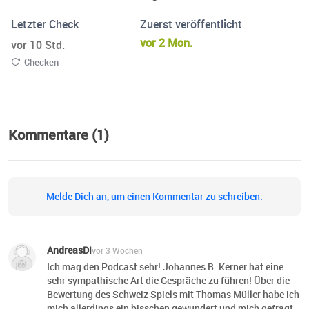
reichst du deine eigene Frage für den nächsten Gast ein
Letzter Check
Zuerst veröffentlicht
und erzählst uns, wie die WM bei dir ankommt. Ob der
vor 2 Mon.
vor 10 Std.
Grill schon an ist, wie du die Spiele schaust und wem du
Checken
die Daumen drückst. Die beste Frage schafft es in die
nächste Folge. Unter folgendem Link wirst auch du Teil
von Kerners 11: https://www.speakpipe.com/Kerners11
Ein Gast. 11 Fragen. Jeden Tag WM.
Kommentare (1)
Melde Dich an, um einen Kommentar zu schreiben.
AndreasDi
vor 3 Wochen
Ich mag den Podcast sehr! Johannes B. Kerner hat eine
sehr sympathische Art die Gespräche zu führen! Über die
Bewertung des Schweiz Spiels mit Thomas Müller habe ich
mich allerdings ein bisschen gewundert und mich gefragt