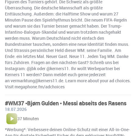
Figuren des Turniers gehört. Die Schweiz als größte
Überraschung. Die deutsche Mannschaft als größte
Enttäuschung. Außerdem: die Halftime Show und warum 27
Minuten Pause den Spielrhythmus bricht. Die neuen FIFA-Regeln
und warum sie das Turnier besser gemacht haben. Der Trump-
Infantino-Balogun-Skandal und warum trotzdem nachgehakt
werden muss. Warum Deutschland nicht einfach den
Bundestrainer tauschen, sondern eine neue Identität finden muss.
Und Strassis persönlicher Held dieser WM: seine Familie. Am
Ende: ein letztes Mal. Neuer Gast. Neue 11. Jeden Tag WM. Danke
fürs Zuhören. Fragen an den nächsten Gast? Schreib uns bei
Instagram: @jbk oder @kerners11. Ihr wollt Werbepartner bei
Kerners 11 werden? Dann meldet euch gerne jederzeit
an vermarktung@kerners11.de. Learn more about your ad choices.
Visit megaphone.fm/adchoices
#WM37 •Bjørn Gulden • Messi abseits des Rasens
18.07.2026
37 Minuten
*Werbung*: Verbessere deinen Online-Schutz mit einer All-in-One-
App für digitale Sicherheit! Sicher dir dein exklusives NordVPN-