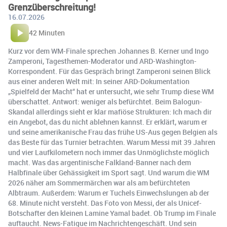
Grenzüberschreitung!
16.07.2026
42 Minuten
Kurz vor dem WM-Finale sprechen Johannes B. Kerner und Ingo
Zamperoni, Tagesthemen-Moderator und ARD-Washington-
Korrespondent. Für das Gespräch bringt Zamperoni seinen Blick
aus einer anderen Welt mit: In seiner ARD-Dokumentation
„Spielfeld der Macht“ hat er untersucht, wie sehr Trump diese WM
überschattet. Antwort: weniger als befürchtet. Beim Balogun-
Skandal allerdings sieht er klar mafiöse Strukturen: Ich mach dir
ein Angebot, das du nicht ablehnen kannst. Er erklärt, warum er
und seine amerikanische Frau das frühe US-Aus gegen Belgien als
das Beste für das Turnier betrachten. Warum Messi mit 39 Jahren
und vier Laufkilometern noch immer das Unmöglichste möglich
macht. Was das argentinische Falkland-Banner nach dem
Halbfinale über Gehässigkeit im Sport sagt. Und warum die WM
2026 näher am Sommermärchen war als am befürchteten
Albtraum. Außerdem: Warum er Tuchels Einwechslungen ab der
68. Minute nicht versteht. Das Foto von Messi, der als Unicef-
Botschafter den kleinen Lamine Yamal badet. Ob Trump im Finale
auftaucht. News-Fatigue im Nachrichtengeschäft. Und sein