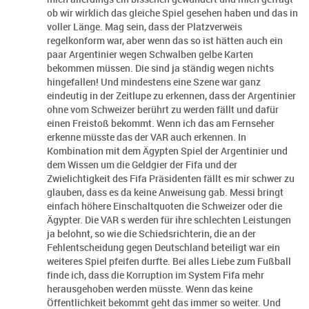
ob wir wirklich das gleiche Spiel gesehen haben und das in
voller Länge. Mag sein, dass der Platzverweis
regelkonform war, aber wenn das so ist hätten auch ein
paar Argentinier wegen Schwalben gelbe Karten
bekommen müssen. Die sind ja ständig wegen nichts
hingefallen! Und mindestens eine Szene war ganz
eindeutig in der Zeitlupe zu erkennen, dass der Argentinier
ohne vom Schweizer berührt zu werden fällt und dafür
einen Freistoß bekommt. Wenn ich das am Fernseher
erkenne müsste das der VAR auch erkennen. In
Kombination mit dem Ägypten Spiel der Argentinier und
dem Wissen um die Geldgier der Fifa und der
Zwielichtigkeit des Fifa Präsidenten fällt es mir schwer zu
glauben, dass es da keine Anweisung gab. Messi bringt
einfach höhere Einschaltquoten die Schweizer oder die
Ägypter. Die VAR s werden für ihre schlechten Leistungen
ja belohnt, so wie die Schiedsrichterin, die an der
Fehlentscheidung gegen Deutschland beteiligt war ein
weiteres Spiel pfeifen durfte. Bei alles Liebe zum Fußball
finde ich, dass die Korruption im System Fifa mehr
herausgehoben werden müsste. Wenn das keine
Öffentlichkeit bekommt geht das immer so weiter. Und