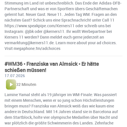
Stimmung im Land ist unbeschreiblich. Das Ende der Adidas-DFB-
Partnerschaft und was er von Sportlern übers Geschäftemachen
gelernt hat. Neuer Gast. Neue 11. Jeden Tag WM. Fragen an den
nächsten Gast? Schick uns eine Sprachnachricht unter Call 11
https://www.speakpipe.com/Kerners11 oder schreib uns bei
Instagram: @jbk oder @kerners11. Ihr wollt Werbepartner bei
Kerners 11 werden? Dann meldet euch gerne jederzeit an
vermarktung@kerners11.de. Learn more about your ad choices.
Visit megaphone.fm/adchoices
#WM36 • Franziska van Almsick • Er hätte
schießen müssen!
17.07.2026
32 Minuten
Lamine Yamal steht als 19 jähriger im WM-Finale: Was passiert
mit einem Menschen, wenn er so jung schon Höchstleistungen
bringen muss? Franziska van Almsick weiß das wie kaum eine
andere in Deutschland. Mit 14 Jahren stand sie in Barcelona auf
dem Startblock, holte vier olympische Medaillen über Nacht und
war plötzlich die größte Schwimmerin des Landes. Zehnfache