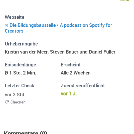
ein, mit denen wir über Schule sprechen–über das, was
gut läuft, was besser werden kann und was wirklich zählt.
Webseite
Daniel Füller bei Matthias Zeitler:
Die Bildungsbaustelle • A podcast on Spotify for
https://shorturl.at/YOD6I Daniel Füller bei Lunchbox:
Creators
https://shorturl.at/t1ATB Das Kamener Schulgespräch:
https://shorturl.at/3Rf0r https://vom-labor-ins-
Urheberangabe
klassenzimmer.de
Kristin van der Meer, Steven Bauer und Daniel Füller
Episodenlänge
Erscheint
Ø 1 Std. 2 Min.
Alle 2 Wochen
Letzter Check
Zuerst veröffentlicht
vor 1 J.
vor 3 Std.
Checken
Kommentare (0)