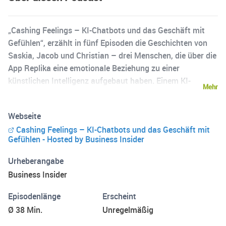
„Cashing Feelings – KI-Chatbots und das Geschäft mit
Gefühlen“, erzählt in fünf Episoden die Geschichten von
Saskia, Jacob und Christian – drei Menschen, die über die
App Replika eine emotionale Beziehung zu einer
künstlichen Intelligenz aufgebaut haben. Einem KI-
Mehr
Chatbot, mit dem man chatten, telefonieren – und sogar
Fotos austauschen kann. Doch es geht um mehr als
Webseite
persönliche Geschichten. Es geht um eine Technologie, die
Cashing Feelings – KI-Chatbots und das Geschäft mit
unsere Vorstellung von Nähe, Beziehung und Intimität
Gefühlen - Hosted by Business Insider
herausfordert. Und um die Frage, was passiert, wenn
menschliche Bedürfnisse zum Geschäftsmodell werden.
Urheberangabe
Replika-Gründerin Eugenia Kuyda gibt sich idealistisch:
Business Insider
Ihre App soll Einsamkeit lindern und emotionale
Unterstützung bieten. Doch das Unternehmen steht
Episodenlänge
Erscheint
zunehmend in der Kritik. In Italien wurde zuletzt eine
Ø 38 Min.
Unregelmäßig
Strafe von 5 Millionen Euro verhängt – wegen