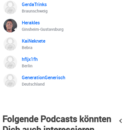
Sophia Häglsperger und Joana Lehner Produktion:
GerdaTrinks
Derman Deniz, Christine van den Berg und Christian
Braunschweig
Schlaak Musik und Sounddesign: Christian Schlaak,
Herakles
Epidemic Sounds Fact-Checking: Juliane Nora Schneider
Ginsheim-Gustavsburg
Cover: Dominik Schmitt Quellen: Can an 'AI boyfriend' be
more desirable than a human? I BBC News I 17.02.2024
KaiNeknete
___ Impressum:
Bebra
https://www.businessinsider.de/informationen/impressu
hfljx1fh
m/ Datenschutz:
Berlin
https://www.businessinsider.de/informationen/datensch
utz/ Hosted on Acast. See acast.com/privacy for more
GenerationGenerisch
information.
Deutschland
Folgende Podcasts könnten
Dich auch interessieren