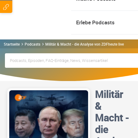
Erlebe Podcasts
Startseite
Podcasts
Militär & Macht - die Analyse von ZDFheute live Podcas
Militär
&
Macht -
die