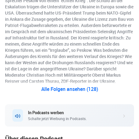
Sprecher Peskow von einem “echten Krieg”. Die Schuld an der
Eskalation trügen die Unterstützer der Ukraine in Europa sowie die
USA. Überraschend hatte US-Präsident Trump beim NATO-Gipfel
in Ankara die Zusage gegeben, der Ukraine die Lizenz zum Bau von
Patriot-Flugabwehrraketen zu erteilen. Außerdem befürwortete er
im Gespräch mit dem ukrainischen Präsidenten Selenskyj Angriffe
auf Infrastruktur tief in Russland. Der Kreml reagierte kritisch: Zu
meinen, diese Angriffe würden zu einem schnellen Ende des
Krieges führen, sei ein “Irrglaube”, so Peskow. Was bedeuten die
Äußerungen des Kremls für den weiteren Verlauf des Krieges? Wie
kann der Westen auf die Drohungen Russlands reagieren? Und wie
ist die Lage in der angegriffenen Ukraine? Darüber spricht
Moderator Christian Hoch mit Militärexperte Oberst Markus
Reisner und Carsten Thurau, ZDF-Reporter in der Ukraine.
Alle Folgen ansehen (128)
In Podcasts werben
Schalte jetzt Werbung in Podcasts.
Über diesen Podcast