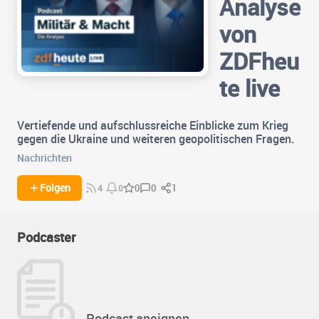
Analyse
von
ZDFheu
te live
Vertiefende und aufschlussreiche Einblicke zum Krieg
gegen die Ukraine und weiteren geopolitischen Fragen.
Nachrichten
0
1
Folgen
0
4
0
Podcaster
Podcast aneignen