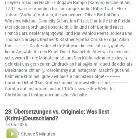
(Heyne) Tokio bei Nacht - Edogawa Rampo (Kampa) erscheint am
12.11. war ursprünglich für Juni angekündigt Killer Trail - Eliza
Jabore (Aufbau) Autoren, die wir nennen: Oliver Bottini Don
Winslow Michael Connelly Sebastian Fitzek Charlotte Link Freida
McFadden Hjorth und Rosenfeldt Cilla und Rolf Börjlind Nicci
French Lars Kepler Maj Sjöwall und Per Wahlöö Pierre Boileau und
Thomas Narcejac Kästner & Kästner Agatha Christie Edgar Allan
Poe ---------- Da dies die letzte Folge in diesem Jahr ist, gibt es
keine Auswahl für den Krimi-Duett-Buchclub. Aber wir freuen uns
sehr, wenn ihr die Monate nutzt, um Das Krähenzimmer zu lesen.
Schreibt uns gern euren Eindruck an hallo@krimi-duett.de oder als
Direktnachricht an @_carolinfrey auf Instagram. Macht’s gut und
habt eine kriminell gute Zeit bis zur nächsten Folge! ----------
Carolins Debüt "Das Krähenzimmer" vorbestellen - Link ----------
Carolin auf Instagram und auf TikTok sowie ihre Website |
Christian auf Instagram und seine Website
23: Übersetzungen vs. Originale: Was liest
(Krimi-)Deutschland?
13.05.2026
1 Stunde 5 Minuten