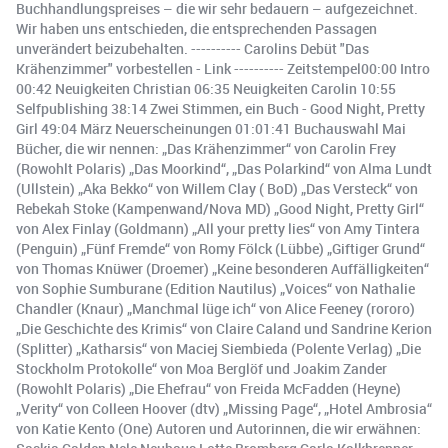
Buchhandlungspreises – die wir sehr bedauern – aufgezeichnet.
Wir haben uns entschieden, die entsprechenden Passagen
unverändert beizubehalten. ---------- Carolins Debüt "Das
Krähenzimmer" vorbestellen - Link ---------- Zeitstempel00:00 Intro
00:42 Neuigkeiten Christian 06:35 Neuigkeiten Carolin 10:55
Selfpublishing 38:14 Zwei Stimmen, ein Buch - Good Night, Pretty
Girl 49:04 März Neuerscheinungen 01:01:41 Buchauswahl Mai
Bücher, die wir nennen: „Das Krähenzimmer“ von Carolin Frey
(Rowohlt Polaris) „Das Moorkind“, „Das Polarkind“ von Alma Lundt
(Ullstein) „Aka Bekko“ von Willem Clay ( BoD) „Das Versteck“ von
Rebekah Stoke (Kampenwand/Nova MD) „Good Night, Pretty Girl“
von Alex Finlay (Goldmann) „All your pretty lies“ von Amy Tintera
(Penguin) „Fünf Fremde“ von Romy Fölck (Lübbe) „Giftiger Grund“
von Thomas Knüwer (Droemer) „Keine besonderen Auffälligkeiten“
von Sophie Sumburane (Edition Nautilus) „Voices“ von Nathalie
Chandler (Knaur) „Manchmal lüge ich“ von Alice Feeney (rororo)
„Die Geschichte des Krimis“ von Claire Caland und Sandrine Kerion
(Splitter) „Katharsis“ von Maciej Siembieda (Polente Verlag) „Die
Stockholm Protokolle“ von Moa Berglöf und Joakim Zander
(Rowohlt Polaris) „Die Ehefrau“ von Freida McFadden (Heyne)
„Verity“ von Colleen Hoover (dtv) „Missing Page“, „Hotel Ambrosia“
von Katie Kento (One) Autoren und Autorinnen, die wir erwähnen: