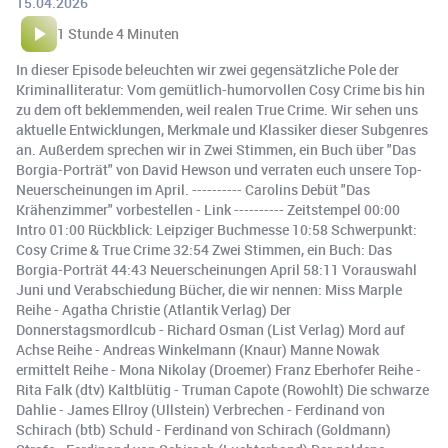
15.04.2026
1 Stunde 4 Minuten
In dieser Episode beleuchten wir zwei gegensätzliche Pole der
Kriminalliteratur: Vom gemütlich-humorvollen Cosy Crime bis hin
zu dem oft beklemmenden, weil realen True Crime. Wir sehen uns
aktuelle Entwicklungen, Merkmale und Klassiker dieser Subgenres
an. Außerdem sprechen wir in Zwei Stimmen, ein Buch über "Das
Borgia-Porträt" von David Hewson und verraten euch unsere Top-
Neuerscheinungen im April. ---------- Carolins Debüt "Das
Krähenzimmer" vorbestellen - Link ---------- Zeitstempel 00:00
Intro 01:00 Rückblick: Leipziger Buchmesse 10:58 Schwerpunkt:
Cosy Crime & True Crime 32:54 Zwei Stimmen, ein Buch: Das
Borgia-Porträt 44:43 Neuerscheinungen April 58:11 Vorauswahl
Juni und Verabschiedung Bücher, die wir nennen: Miss Marple
Reihe - Agatha Christie (Atlantik Verlag) Der
Donnerstagsmordlcub - Richard Osman (List Verlag) Mord auf
Achse Reihe - Andreas Winkelmann (Knaur) Manne Nowak
ermittelt Reihe - Mona Nikolay (Droemer) Franz Eberhofer Reihe -
Rita Falk (dtv) Kaltblütig - Truman Capote (Rowohlt) Die schwarze
Dahlie - James Ellroy (Ullstein) Verbrechen - Ferdinand von
Schirach (btb) Schuld - Ferdinand von Schirach (Goldmann)