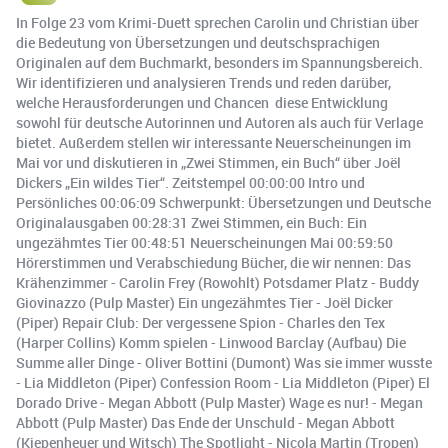
In Folge 23 vom Krimi-Duett sprechen Carolin und Christian über
die Bedeutung von Übersetzungen und deutschsprachigen
Originalen auf dem Buchmarkt, besonders im Spannungsbereich.
Wir identifizieren und analysieren Trends und reden darüber,
welche Herausforderungen und Chancen diese Entwicklung
sowohl für deutsche Autorinnen und Autoren als auch für Verlage
bietet. Außerdem stellen wir interessante Neuerscheinungen im
Mai vor und diskutieren in „Zwei Stimmen, ein Buch“ über Joël
Dickers „Ein wildes Tier“. Zeitstempel 00:00:00 Intro und
Persönliches 00:06:09 Schwerpunkt: Übersetzungen und Deutsche
Originalausgaben 00:28:31 Zwei Stimmen, ein Buch: Ein
ungezähmtes Tier 00:48:51 Neuerscheinungen Mai 00:59:50
Hörerstimmen und Verabschiedung Bücher, die wir nennen: Das
Krähenzimmer - Carolin Frey (Rowohlt) Potsdamer Platz - Buddy
Giovinazzo (Pulp Master) Ein ungezähmtes Tier - Joël Dicker
(Piper) Repair Club: Der vergessene Spion - Charles den Tex
(Harper Collins) Komm spielen - Linwood Barclay (Aufbau) Die
Summe aller Dinge - Oliver Bottini (Dumont) Was sie immer wusste
- Lia Middleton (Piper) Confession Room - Lia Middleton (Piper) El
Dorado Drive - Megan Abbott (Pulp Master) Wage es nur! - Megan
Abbott (Pulp Master) Das Ende der Unschuld - Megan Abbott
(Kiepenheuer und Witsch) The Spotlight - Nicola Martin (Tropen)