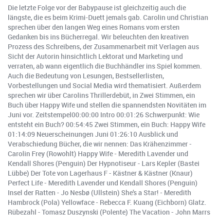
Die letzte Folge vor der Babypause ist gleichzeitig auch die
längste, die es beim Krimi-Duett jemals gab. Carolin und Christian
sprechen über den langen Weg eines Romans vom ersten
Gedanken bis ins Bücherregal. Wir beleuchten den kreativen
Prozess des Schreibens, der Zusammenarbeit mit Verlagen aus
Sicht der Autorin hinsichtlich Lektorat und Marketing und
verraten, ab wann eigentlich die Buchhändler ins Spiel kommen.
Auch die Bedeutung von Lesungen, Bestsellerlisten,
Vorbestellungen und Social Media wird thematisiert. Außerdem
sprechen wir über Carolins Thrillerdebüt, in Zwei Stimmen, ein
Buch über Happy Wife und stellen die spannendsten Novitäten im
Juni vor. Zeitstempel00:00:00 Intro 00:01:26 Schwerpunkt: Wie
entsteht ein Buch? 00:54:45 Zwei Stimmen, ein Buch: Happy Wife
01:14:09 Neuerscheinungen Juni 01:26:10 Ausblick und
Verabschiedung Bücher, die wir nennen: Das Krähenzimmer -
Carolin Frey (Rowohlt) Happy Wife - Meredith Lavender und
Kendall Shores (Penguin) Der Hypnotiseur - Lars Kepler (Bastei
Lübbe) Der Tote von Lagerhaus F - Kästner & Kästner (Knaur)
Perfect Life - Meredith Lavender und Kendall Shores (Penguin)
Insel der Ratten - Jo Nesbø (Ullstein) She's a Star! - Meredith
Hambrock (Pola) Yellowface - Rebecca F. Kuang (Eichborn) Glatz.
Rübezahl - Tomasz Duszynski (Polente) The Vacation - John Marrs