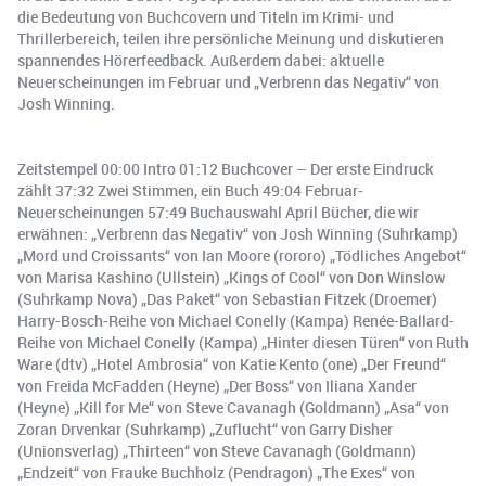
die Bedeutung von Buchcovern und Titeln im Krimi- und
Thrillerbereich, teilen ihre persönliche Meinung und diskutieren
spannendes Hörerfeedback. Außerdem dabei: aktuelle
Neuerscheinungen im Februar und „Verbrenn das Negativ“ von
Josh Winning.
Zeitstempel 00:00 Intro 01:12 Buchcover – Der erste Eindruck
zählt 37:32 Zwei Stimmen, ein Buch 49:04 Februar-
Neuerscheinungen 57:49 Buchauswahl April Bücher, die wir
erwähnen: „Verbrenn das Negativ“ von Josh Winning (Suhrkamp)
„Mord und Croissants“ von Ian Moore (rororo) „Tödliches Angebot“
von Marisa Kashino (Ullstein) „Kings of Cool“ von Don Winslow
(Suhrkamp Nova) „Das Paket“ von Sebastian Fitzek (Droemer)
Harry-Bosch-Reihe von Michael Conelly (Kampa) Renée-Ballard-
Reihe von Michael Conelly (Kampa) „Hinter diesen Türen“ von Ruth
Ware (dtv) „Hotel Ambrosia“ von Katie Kento (one) „Der Freund“
von Freida McFadden (Heyne) „Der Boss“ von Iliana Xander
(Heyne) „Kill for Me“ von Steve Cavanagh (Goldmann) „Asa“ von
Zoran Drvenkar (Suhrkamp) „Zuflucht“ von Garry Disher
(Unionsverlag) „Thirteen“ von Steve Cavanagh (Goldmann)
„Endzeit“ von Frauke Buchholz (Pendragon) „The Exes“ von