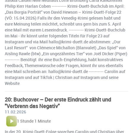
Saskia Calden Nele Neuhaus Lotte Bromberg Carla Kalkbrenner
Philip Kerr Harlan Coben ---------- Krimi-Duett-Buchclub im April:
„Das Borgia Porträt“ von David Hewson – Krimi-Duett-Folge 22
(VÖ: 15.04.2026) Falls ihr den Venedig-Krimi gelesen habt und
eure Meinung teilen möchtet, schreibt uns gern bis zum 5. April
eine Mail mit eurem Leseeindruck. ---------- Krimi-Duett-Buchclub
im Mai - ihr könnt unter folgenden Titeln für Folge 23 auf
Instagram und via Mail hallo@krimi-duett.de abstimmen: „Our
Last Resort“ von Clémence Michallon (Blanvalet) „Das Spiel“ von
Aisling Rawle (btw) „Ein ungezähmtes Tier“ von Joël Dicker (Piper)
---------- Benötigt ihr eine Buch-Empfehlung, habt konstruktives
Feedback, Themenwünsche oder Fragen, könnt ihr uns ebenfalls
eine Mail schreiben an: hallo@krimi-duett.de ---------- Carolin auf
Instagram und auf TikTok | Christian auf Instagram und seine
Website
20: Buchcover – Der erste Eindruck zählt und
"Verbrenn das Negativ"
11.02.2026
1 Stunde 1 Minute
In der 20. Krimi-Duett-Folge sprechen Carolin und Christian über