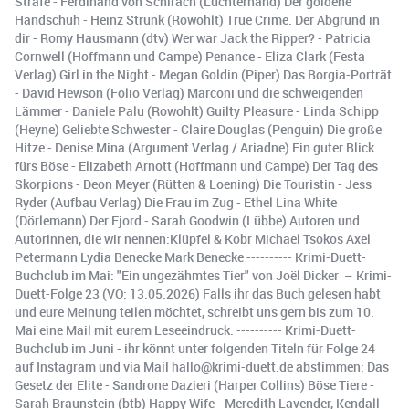
Strafe - Ferdinand von Schirach (Luchterhand) Der goldene
Handschuh - Heinz Strunk (Rowohlt) True Crime. Der Abgrund in
dir - Romy Hausmann (dtv) Wer war Jack the Ripper? - Patricia
Cornwell (Hoffmann und Campe) Penance - Eliza Clark (Festa
Verlag) Girl in the Night - Megan Goldin (Piper) Das Borgia-Porträt
- David Hewson (Folio Verlag) Marconi und die schweigenden
Lämmer - Daniele Palu (Rowohlt) Guilty Pleasure - Linda Schipp
(Heyne) Geliebte Schwester - Claire Douglas (Penguin) Die große
Hitze - Denise Mina (Argument Verlag / Ariadne) Ein guter Blick
fürs Böse - Elizabeth Arnott (Hoffmann und Campe) Der Tag des
Skorpions - Deon Meyer (Rütten & Loening) Die Touristin - Jess
Ryder (Aufbau Verlag) Die Frau im Zug - Ethel Lina White
(Dörlemann) Der Fjord - Sarah Goodwin (Lübbe) Autoren und
Autorinnen, die wir nennen:Klüpfel & Kobr Michael Tsokos Axel
Petermann Lydia Benecke Mark Benecke ---------- Krimi-Duett-
Buchclub im Mai: "Ein ungezähmtes Tier" von Joël Dicker – Krimi-
Duett-Folge 23 (VÖ: 13.05.2026) Falls ihr das Buch gelesen habt
und eure Meinung teilen möchtet, schreibt uns gern bis zum 10.
Mai eine Mail mit eurem Leseeindruck. ---------- Krimi-Duett-
Buchclub im Juni - ihr könnt unter folgenden Titeln für Folge 24
auf Instagram und via Mail hallo@krimi-duett.de abstimmen: Das
Gesetz der Elite - Sandrone Dazieri (Harper Collins) Böse Tiere -
Sarah Braunstein (btb) Happy Wife - Meredith Lavender, Kendall