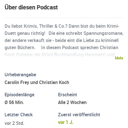
Über diesen Podcast
Du liebst Krimis, Thriller & Co.? Dann bist du beim Krimi-
Duett genau richtig! Die eine schreibt Spannungsromane,
der andere verkauft sie - beide eint die Liebe zu kriminell
guten Büchern. In diesem Podcast sprechen Christian
Koch (Inhaber der Krimi-Buchhandlung Hammett) und
Mehr
Carolin Frey (Autorin und Redakteurin) über
Spannungsliteratur und die Buchbranche - von Bestsellern
Urheberangabe
und Trends über Geheimtipps und Backlist-Empfehlungen
Carolin Frey und Christian Koch
bis hin zur Geschichte des beliebtesten belletristischen
Genres. Spannende Einblicke ins Leben einer Autorin und
Episodenlänge
Erscheint
eines Buchhändlers kommen ebenfalls nicht zu kurz.
Ø 56 Min.
Alle 2 Wochen
Letzter Check
Zuerst veröffentlicht
vor 1 J.
vor 2 Std.