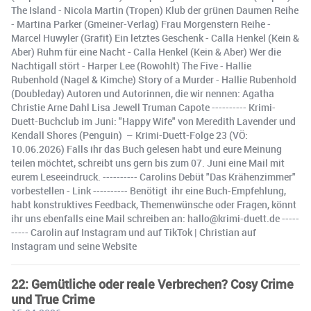
The Island - Nicola Martin (Tropen) Klub der grünen Daumen Reihe
- Martina Parker (Gmeiner-Verlag) Frau Morgenstern Reihe -
Marcel Huwyler (Grafit) Ein letztes Geschenk - Calla Henkel (Kein &
Aber) Ruhm für eine Nacht - Calla Henkel (Kein & Aber) Wer die
Nachtigall stört - Harper Lee (Rowohlt) The Five - Hallie
Rubenhold (Nagel & Kimche) Story of a Murder - Hallie Rubenhold
(Doubleday) Autoren und Autorinnen, die wir nennen: Agatha
Christie Arne Dahl Lisa Jewell Truman Capote ---------- Krimi-
Duett-Buchclub im Juni: "Happy Wife" von Meredith Lavender und
Kendall Shores (Penguin) – Krimi-Duett-Folge 23 (VÖ:
10.06.2026) Falls ihr das Buch gelesen habt und eure Meinung
teilen möchtet, schreibt uns gern bis zum 07. Juni eine Mail mit
eurem Leseeindruck. ---------- Carolins Debüt "Das Krähenzimmer"
vorbestellen - Link ---------- Benötigt ihr eine Buch-Empfehlung,
habt konstruktives Feedback, Themenwünsche oder Fragen, könnt
ihr uns ebenfalls eine Mail schreiben an: hallo@krimi-duett.de -----
----- Carolin auf Instagram und auf TikTok | Christian auf
Instagram und seine Website
22: Gemütliche oder reale Verbrechen? Cosy Crime
und True Crime