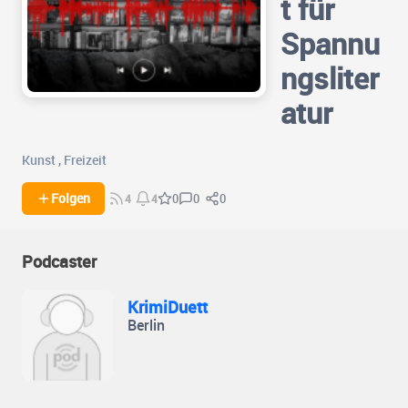
t für
Spannu
ngsliter
atur
Kunst
,
Freizeit
0
0
Folgen
0
4
4
Podcaster
KrimiDuett
Berlin