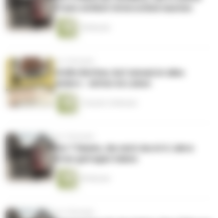
Praxis wirklich Unterschied machen
18 Minuten
vor 2 Monaten
Gräfin Bettina: Auf einmal ist alles
anders - mitten im Leben
1 Stunde 16 Minuten
vor 2 Monaten
Die 7 Säulen, die mich durch 6 Jahre
Krise getragen haben
29 Minuten
vor 2 Monaten