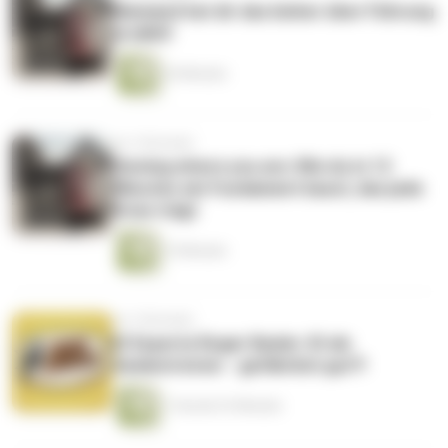
Niemand hat dir das bisher über Führung
erzählt!
24 Minuten
vor 2 Monaten
Owning where you are: Wie du in 13
Minuten ein Fundament baust, das jede
Krise trägt
15 Minuten
vor 2 Monaten
KI Experte Roger Basler: KI als
Seelentröster - gefährlich gut?!
1 Stunde 33 Minuten