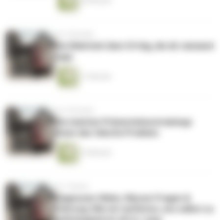
54 Minuten
vor 3 Wochen
Die Wahrheit über Erfolg, die dir niemand
sagt.
11 Minuten
vor 4 Wochen
Die meisten Präsentationstrainings
lösen das falsche Problem.
15 Minuten
vor 1 Monat
Diagnosen-Wahn, Warum-Fragen &
Führung: Wie wir aufhören, uns selbst zu
pathologisieren mit A. Lang