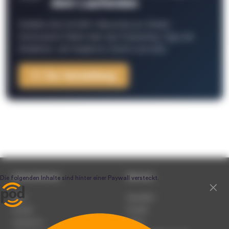
dem Laufenden
Schließe Dich 26.000+ Menschen an. Erhalte
interessante Fakten über das Podcasting, Tipps der
Redaktion, Job-Angebote, Events und mehr.
Zur Anmeldung
Unternehmen
Service
Team
Newsletter
Karriere
Kontakt
Impressum
Presse