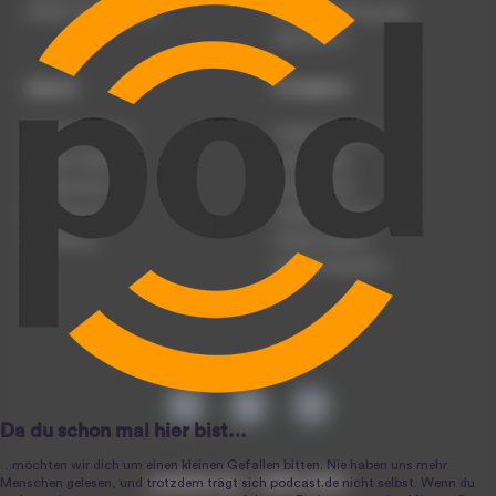
Werben auf podcast.de
Nutzungsbedingungen
Datenschutz
Dienst
Produkte
Podcast anmelden
Podcast-Beratung
Podcast hochladen
Podcast-Jobs
Podcast-Events
Podcast-Push
Registrierung
Podcast-Werbung
Anmeldung
Podcast-Agentur
Podcast-Produktion
podcast.de ~ 2004-2026