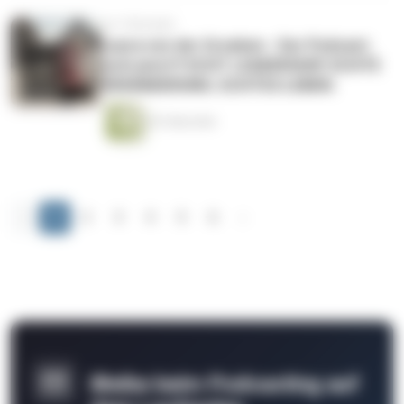
vor 3 Monaten
Laura von der Groeben - Der Podcast:
echt jetzt?! ECHT LEADERSHIP. ECHTE
VERÄNDERUNG. ECHTES LEBEN.
65 Sekunden
‹
1
2
3
4
5
6
›
Bleibe beim Podcasting auf