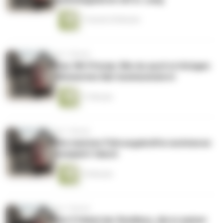
1 Stunde 30 Minuten
vor 1 Monat
Das 3W-Prinzip: Wie du auch in hitzigen
Momenten klar kommunizierst
17 Minuten
vor 1 Monat
Die meisten Führungskräfte motivieren
komplett falsch
19 Minuten
vor 1 Monat
Die 5 Hebel der Resilienz, die in meiner