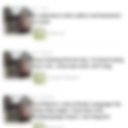
vor 1 Tag
Du sabotierst dich selbst und bemerkst
es nicht
18 Minuten
vor 1 Woche
Stop Chasing Perfection. It's Destroying
Your Life.. Interview with Jeff Zeig
1 Stunde 5 Minuten
vor 2 Wochen
You'll Never Look at Body Language the
Same Way Again. Interview with
Bodylanguage expert Jan Hogrefe