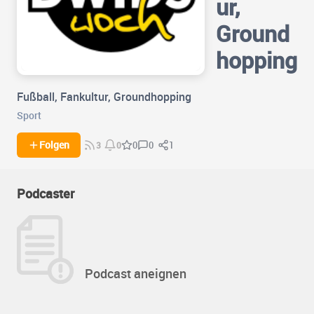
ur,
Ground
hopping
Fußball, Fankultur, Groundhopping
Sport
0
1
Folgen
0
3
0
Podcaster
Podcast aneignen