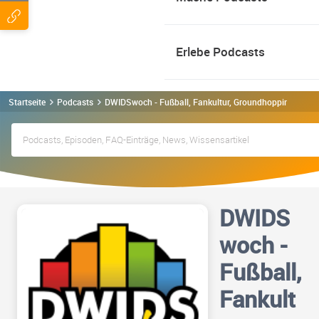
Erlebe Podcasts
Startseite
Podcasts
DWIDSwoch - Fußball, Fankultur, Groundhopping Podc
DWIDS
woch -
Fußball,
Fankult