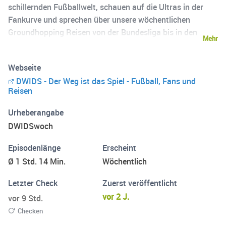
schillernden Fußballwelt, schauen auf die Ultras in der
Fankurve und sprechen über unsere wöchentlichen
Groundhopping Reisen von der Bundesliga bis in den
Mehr
Amateurfußball. Fragen, Anregungen, Feedback. Schreibt
uns gern über die Dwidswoch Instagramseite;
Webseite
Instagram.com/dwidswoch
DWIDS - Der Weg ist das Spiel - Fußball, Fans und
Reisen
Urheberangabe
DWIDSwoch
Episodenlänge
Erscheint
Ø 1 Std. 14 Min.
Wöchentlich
Letzter Check
Zuerst veröffentlicht
vor 2 J.
vor 9 Std.
Checken