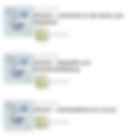
vor 6 Monaten
#02x03 - Lehrkräfte in der Kultur der
Digitalität
59 Minuten
vor 8 Monaten
#02x02 - Digitalität und
Demokratiebildung
54 Minuten
vor 9 Monaten
#02x01 - Individualisiertes Lernen
53 Minuten