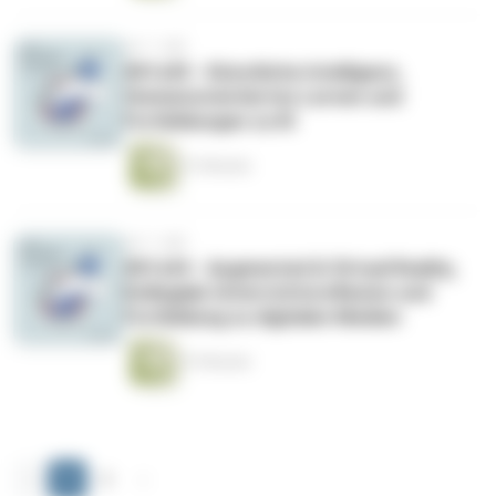
vor 1 Jahr
#01x05 - Künstliche Intelligenz,
themenorientiertes Lernen und
Fortbildungen zu KI
51 Minuten
vor 1 Jahr
#01x04 - Augmented & Virtual Reality,
Kollegiale Unterrichtsreflexion und
Fortbildung zu digitalen Medien
47 Minuten
‹
1
2
›