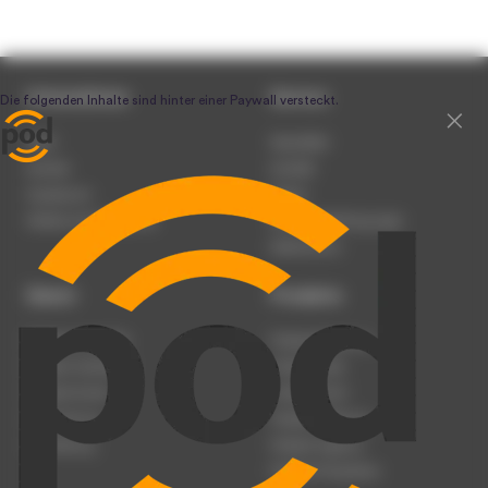
Unternehmen
Service
Team
Newsletter
Karriere
Kontakt
Impressum
Presse
Werben auf podcast.de
Nutzungsbedingungen
Datenschutz
Dienst
Produkte
Podcast anmelden
Podcast-Beratung
Podcast hochladen
Podcast-Jobs
Podcast-Events
Podcast-Push
Registrierung
Podcast-Werbung
Anmeldung
Podcast-Agentur
Podcast-Produktion