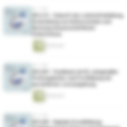
vor 1 Jahr
#01x10 - Zukunft der Lehrkräftebildung,
Entwicklung von Kulturschulen und
Nutzung wissenschaftlicher
Erkenntnisse
60 Minuten
vor 1 Jahr
#01x09 - Feedback mit KI, zeitgemäße
Prüfungskultur und Fortbildung mit
persönlicher Lernumgebung
46 Minuten
vor 1 Jahr
#01x08 - Digitale Grundbildung,