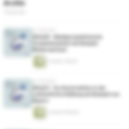
Archiv
18 Episoden
vor 4 Monaten
#02x08 - Multiperspektivische
Zusammenarbeit am Beispiel
Niedersachsen
1 Stunde 1 Minute
vor 4 Monaten
#02x07 - Ko-Konstruktion in der
Lehrkräftefortbildung am Beispiel von
Bayern
1 Stunde 5 Minuten