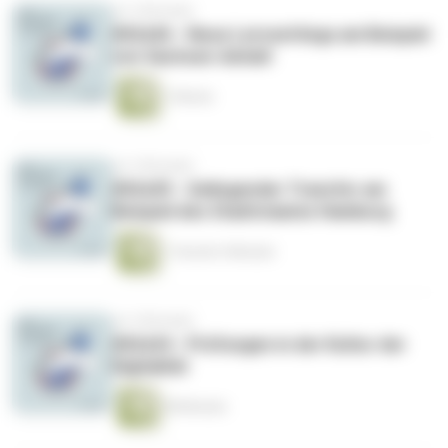
vor 4 Monaten
#02x06 - Neue Lernsettings am Beispiel
von Sachsen-Anhalt
1 Minute
vor 5 Monaten
#02x05 - Gelingender Transfer am
Beispiel des Stadtstaates Hamburg
1 Stunde 4 Minuten
vor 5 Monaten
#02x04 - Prüfungen in der Kultur der
Digitalität
58 Minuten