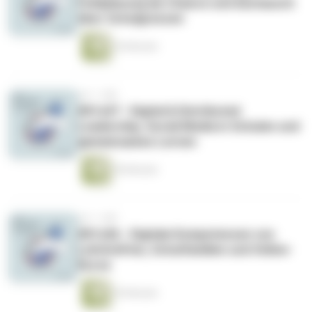
Fehlplanung als Chance und Austausch
über Schulgrenzen
54 Minuten
vor 1 Jahr
#01x07 - Digital & Distributed
Leadership, Social Media in Schulen und
gemeinsames Lernen
50 Minuten
vor 1 Jahr
#01x06 - Digitale Kompetenzen von
Lehrkräften, Schulfamilien und Online-
Kurse
55 Minuten