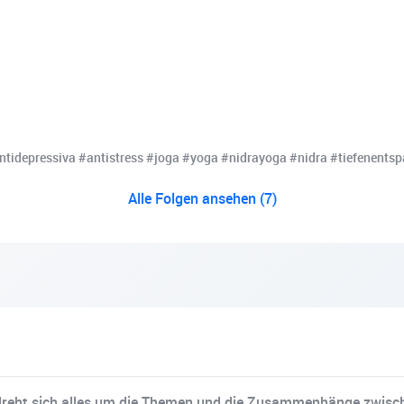
idepressiva #antistress #joga #yoga #nidrayoga #nidra #tiefenentspa
Alle Folgen ansehen (7)
 dreht sich alles um die Themen und die Zusammenhänge zwisc