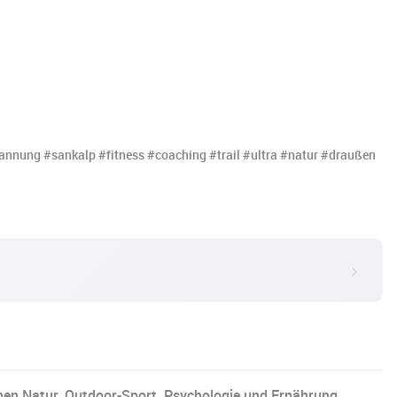
nnung #sankalp #fitness #coaching #trail #ultra #natur #draußen
hen Natur, Outdoor-Sport, Psychologie und Ernährung.