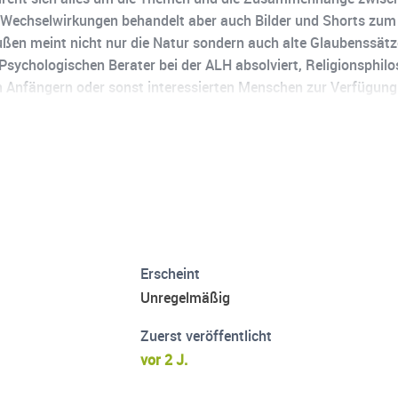
Wechselwirkungen behandelt aber auch Bilder und Shorts zum 
en meint nicht nur die Natur sondern auch alte Glaubenssätz
Psychologischen Berater bei der ALH absolviert, Religionsphilo
ch Anfängern oder sonst interessierten Menschen zur Verfügun
 Herzlichen Dank und liebe Grüße Euer Eric ツ Youtube: @bind
 Bewegung, Natur, Trail, Running, Laufen, Trailrunning, Mot
depressiva, Sport, Joga, Yoga
Erscheint
Unregelmäßig
Zuerst veröffentlicht
vor 2 J.