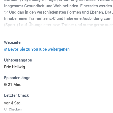
Insgesamt Gesundheit und Wohlbefinden. Einerseits werden 
ツ Und das in den verschiedensten Formen und Ebenen. Drauß
Inhaber einer Trainerlizenz-C und habe eine Ausbildung zum 
(Sport-) Lauf-Übungsleiter bzw. Trainer und stehe gerne au
in den Kommentaren oder per E-Mail: photography@soncek.de
https://www.youtube.com/channel/UCKvJimYW1rPVKRMBj_xu5Fw
Webseite
Sucht, Ultrarunning, Adventure, Outdoor, Depressionen, Anti
Bevor Sie zu YouTube weitergehen
Urheberangabe
Eric Hellwig
Episodenlänge
Ø 21 Min.
Letzter Check
vor 4 Std.
Checken