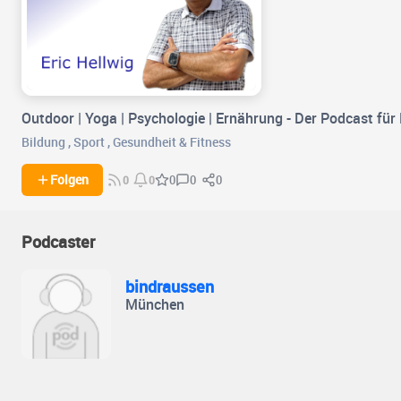
Outdoor | Yoga | Psychologie | Ernährung - Der Podcast für 
Bildung
,
Sport
,
Gesundheit & Fitness
0
0
Folgen
0
0
0
Podcaster
bindraussen
München