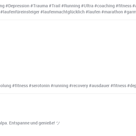
g #Depression #Trauma #Trail #Running #Ultra #coaching #fitness #a
 #laufenfüreinsteiger #laufenmachtglücklich #laufen #marathon #garm
lung #fitness #serotonin #running #recovery #ausdauer #fitness #de
lpa. Entspanne und genieße! ツ