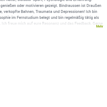
genießen oder motivieren gezeigt. Bindraussen ist Draußen
e, verkopfte Bahnen, Traumata und Depressionen! Ich bin
sophie im Fernstudium belegt und bin regelmäßig tätig als
g. Ich freue mich auf eure Resonanz und das Feedback. Gerne
Mehr
raussen mit Eric Hellwig bzw. URL:
ivation, Trauma, Inneres Kind, Heilung, Essen, Trinken,