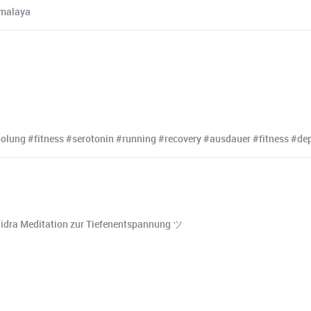
imalaya
lung #fitness #serotonin #running #recovery #ausdauer #fitness #dep
-Nidra Meditation zur Tiefenentspannung ツ