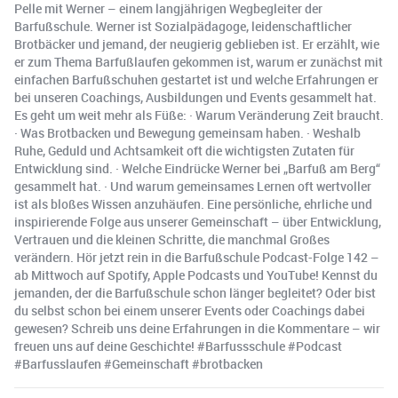
Pelle mit Werner – einem langjährigen Wegbegleiter der
Barfußschule. Werner ist Sozialpädagoge, leidenschaftlicher
Brotbäcker und jemand, der neugierig geblieben ist. Er erzählt, wie
er zum Thema Barfußlaufen gekommen ist, warum er zunächst mit
einfachen Barfußschuhen gestartet ist und welche Erfahrungen er
bei unseren Coachings, Ausbildungen und Events gesammelt hat.
Es geht um weit mehr als Füße: · Warum Veränderung Zeit braucht.
· Was Brotbacken und Bewegung gemeinsam haben. · Weshalb
Ruhe, Geduld und Achtsamkeit oft die wichtigsten Zutaten für
Entwicklung sind. · Welche Eindrücke Werner bei „Barfuß am Berg“
gesammelt hat. · Und warum gemeinsames Lernen oft wertvoller
ist als bloßes Wissen anzuhäufen. Eine persönliche, ehrliche und
inspirierende Folge aus unserer Gemeinschaft – über Entwicklung,
Vertrauen und die kleinen Schritte, die manchmal Großes
verändern. Hör jetzt rein in die Barfußschule Podcast-Folge 142 –
ab Mittwoch auf Spotify, Apple Podcasts und YouTube! Kennst du
jemanden, der die Barfußschule schon länger begleitet? Oder bist
du selbst schon bei einem unserer Events oder Coachings dabei
gewesen? Schreib uns deine Erfahrungen in die Kommentare – wir
freuen uns auf deine Geschichte! #Barfussschule #Podcast
#Barfusslaufen #Gemeinschaft #brotbacken