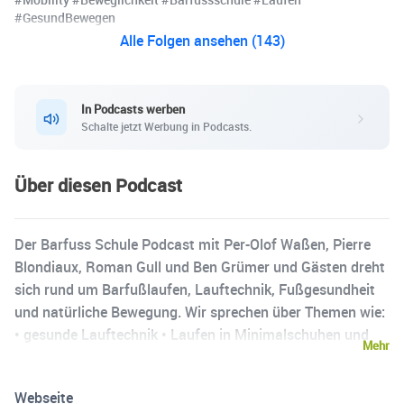
#GesundBewegen ️
Alle Folgen ansehen (143)
In Podcasts werben
Schalte jetzt Werbung in Podcasts.
Über diesen Podcast
Der Barfuss Schule Podcast mit Per-Olof Waßen, Pierre
Blondiaux, Roman Gull und Ben Grümer und Gästen dreht
sich rund um Barfußlaufen, Lauftechnik, Fußgesundheit
und natürliche Bewegung. Wir sprechen über Themen wie:
• gesunde Lauftechnik • Laufen in Minimalschuhen und
Mehr
Laufsandalen • starke Füße und stabile Knie •
Verletzungen beim Joggen vermeiden (ITBS,
Webseite
Patellaspitzensyndrom, Achillessehne) • Training für Füße,