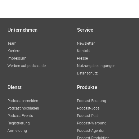
Unternehmen
Service
Team
Newsletter
Karriere
Kontakt
Impressum
Presse
Werben auf podcast.de
Nutzungsbedingungen
Datenschutz
Dienst
Produkte
Podcast anmelden
Podcast-Beratung
Podcast hochladen
Podcast-Jobs
Podcast-Events
Podcast-Push
Registrierung
Podcast-Werbung
Anmeldung
Podcast-Agentur
Podcast-Produktion