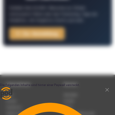
Schließe Dich 26.000+ Menschen an. Erhalte
interessante Fakten über das Podcasting, Tipps der
Redaktion, Job-Angebote, Events und mehr.
Zur Anmeldung
Unternehmen
Service
Team
Newsletter
Karriere
Kontakt
Impressum
Presse
Werben auf podcast.de
Nutzungsbedingungen