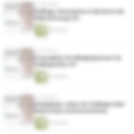
vor 5 Monaten
Zwillinge, Geschwister & die Kunst der
Selbstfürsorge 4/2
45 Minuten
vor 6 Monaten
Stressabbau mit Alltagshypnosen für
Zwillingseltern 4/1
45 Minuten
vor 6 Monaten
Hörlieblinge: Leben mit Zwillingen über
Bedürfnisse und Konventionen
51 Minuten