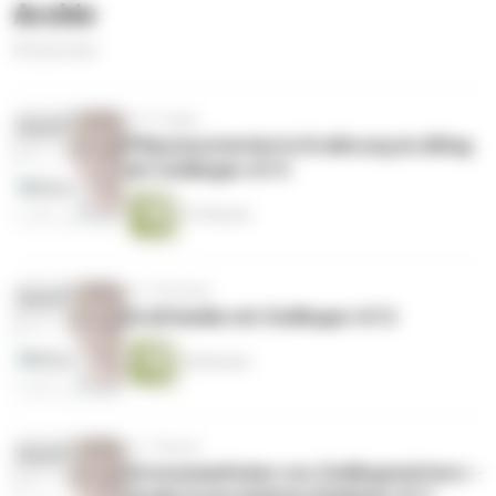
Archiv
82 Episoden
vor 5 Tagen
Pflanzenorientierte Ernährung im Alltag
mit Zwillingen 4/13
57 Minuten
vor 2 Wochen
Großfamilie mit Zwillingen 4/12
49 Minuten
vor 1 Monat
Stressempfinden von Zwillingsmüttern –