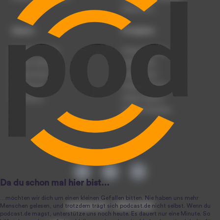
Datenschutz
Dienst
Produkte
Podcast anmelden
Podcast-Beratung
Podcast hochladen
Podcast-Jobs
Podcast-Events
Podcast-Push
Registrierung
Podcast-Werbung
Anmeldung
Podcast-Agentur
Podcast-Produktion
podcast.de ~ 2004-2026