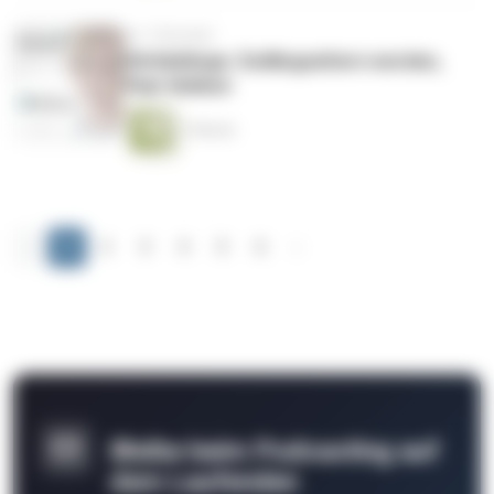
vor 7 Monaten
Hörlieblinge: Zwillingseltern werden,
Paar bleiben
1 Minute
‹
1
2
3
4
5
6
›
Bleibe beim Podcasting auf
dem Laufenden