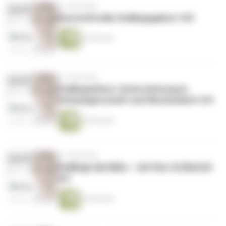
vor 4 Monaten
Eine kraftvolle Zwillingsgeburt 4/5
46 Minuten
vor 4 Monaten
Zwillingseltern: Unterstützung in
Schwangerschaft und Wochenbett 4/4
50 Minuten
vor 5 Monaten
Zwillinge abstillen – mit Herz & Klarheit
4/3
34 Minuten