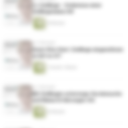
3 x Zwillinge – Erlebnisse einer
Zwillingsmama 4/8
54 Minuten
vor 3 Monaten
Unser Kita-Start: Zwillinge eingewöhnen
so lief es 4/7
1 Stunde 1 Minute
vor 3 Monaten
Mit Zwillingen unterwegs: Kursbesuche
und Mama-Erfahrungen 4/6
52 Minuten