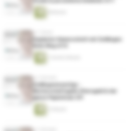
Studie & persönliche Einblicke 4/11
48 Minuten
vor 1 Monat
Geplanter Kaiserschnitt mit Zwillingen:
Katis Weg 4/10
1 Stunde 6 Minuten
vor 2 Monaten
Zwillingswissen2go -
Mutterschaftsgeld, Elterngeld & der
ganze Papierkram 4/9
13 Minuten
vor 2 Monaten