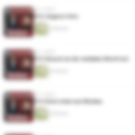
vor 3 Jahren
#16: Ungarns Veto
34 Minuten
vor 3 Jahren
#15: Besuch an der medialen Westfront
42 Minuten
vor 3 Jahren
#14: Rote Linien aus Moskau
36 Minuten