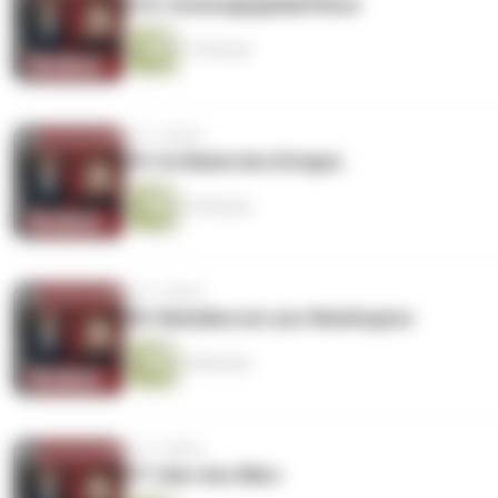
#10: Schweigegeldaffären
17 Minuten
vor 3 Jahren
#9: Im Nebel des Krieges
34 Minuten
vor 3 Jahren
#8: Nebelkerzen aus Washington
40 Minuten
vor 3 Jahren
#7: Iden des März