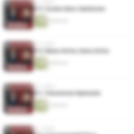
vor 3 Jahren
#13: Zuckerrüben-Sanktionen
34 Minuten
vor 3 Jahren
#12: Meine Götter, Deine Götter
38 Minuten
vor 3 Jahren
#11: Chinesische Diplomatie
33 Minuten
vor 3 Jahren