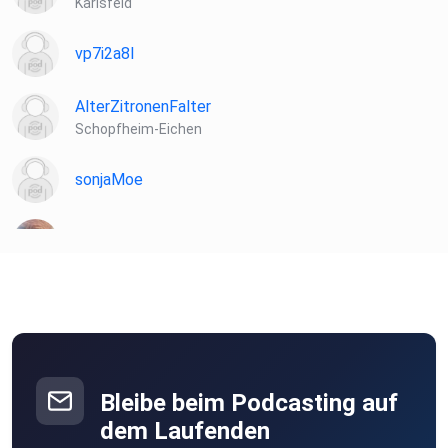
Karlsfeld
vp7i2a8l
AlterZitronenFalter
Schopfheim-Eichen
sonjaMoe
lxzbxzqi
peck
Berlin
KarlLiebling
Amsterdam
Bleibe beim Podcasting auf
JohannaE
dem Laufenden
Villach