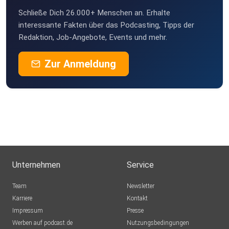
Schließe Dich 26.000+ Menschen an. Erhalte
KaKoenig
interessante Fakten über das Podcasting, Tipps der
Erfurt
Redaktion, Job-Angebote, Events und mehr.
Puddingbrumsel
Zur Anmeldung
Barleben
FSchuster
Berlin
HABM
München
AleGS
Unternehmen
Service
Willhelm44
Team
Newsletter
Wien
Karriere
Kontakt
Impressum
Presse
0kbjsnlq
Werben auf podcast.de
Nutzungsbedingungen