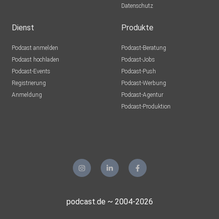
Datenschutz
akober14
dubai
Dienst
Produkte
Podcast anmelden
Podcast-Beratung
sdexrgbj
Podcast hochladen
Podcast-Jobs
Podcast-Events
Podcast-Push
draumur
Registrierung
Podcast-Werbung
Langenstein
Anmeldung
Podcast-Agentur
olgaweber
Podcast-Produktion
Hamburg
Tauri888
podcast.de ~ 2004-2026