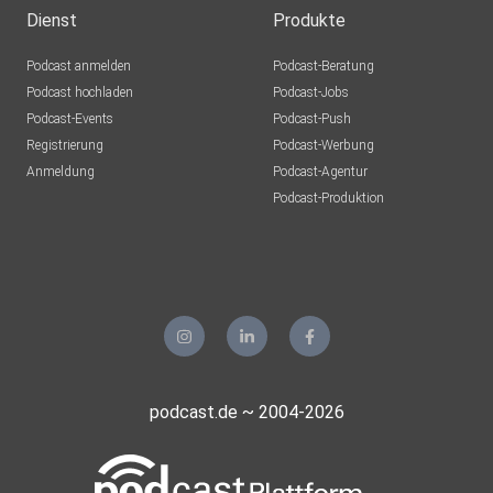
dubai
Dienst
Produkte
Podcast anmelden
Podcast-Beratung
sdexrgbj
Podcast hochladen
Podcast-Jobs
Podcast-Events
Podcast-Push
draumur
Registrierung
Podcast-Werbung
Langenstein
Anmeldung
Podcast-Agentur
olgaweber
Podcast-Produktion
Hamburg
Tauri888
podcast.de ~ 2004-2026