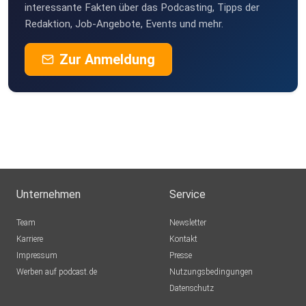
interessante Fakten über das Podcasting, Tipps der
Erfurt
Redaktion, Job-Angebote, Events und mehr.
Puddingbrumsel
Zur Anmeldung
Barleben
FSchuster
Berlin
HABM
München
AleGS
Unternehmen
Service
Willhelm44
Team
Newsletter
Wien
Karriere
Kontakt
Impressum
Presse
0kbjsnlq
Werben auf podcast.de
Nutzungsbedingungen
Datenschutz
akober14