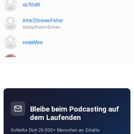
vp7i2a8l
AlterZitronenFalter
Schopfheim-Eichen
sonjaMoe
lxzbxzqi
peck
Berlin
KarlLiebling
Amsterdam
Bleibe beim Podcasting auf
JohannaE
dem Laufenden
Villach
Schließe Dich 26.000+ Menschen an. Erhalte
KaKoenig