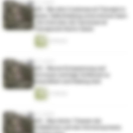
vor 4 Jahren
025 - Wie dich Craniosacral Therapie in
deiner Selbstheilung unterstützen kann
- Ein Interview mit Carniosacral
Therapeutin Katrin Zaiser
34 Minuten
vor 4 Jahren
024 - Warum Entspannung und
Vertrauen wichtige Schlüssel zu
Gesundheit und Heilung sind
21 Minuten
vor 4 Jahren
023 - Was hinter Themen der
Schilddrüse und des Hormonsystems