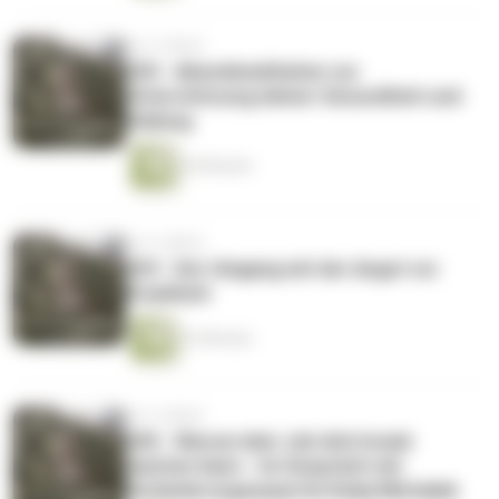
vor 4 Jahren
030 - Abendmeditation zur
Unterstützung deiner Gesundheit und
Heilung
20 Minuten
vor 4 Jahren
029 - Der Umgang mit der Angst vor
Krankheit
23 Minuten
vor 4 Jahren
028 - Warum dein Job dich krank
machen kann - Im Gespräch mit
Veränderungsexpertin Katja Michalek