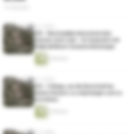
141 Episoden
vor 4 Jahren
035 - Wechseljahrsbeschwerden
müssen nicht sein - Im Gespräch mit
Heilpraktikerin Susanna Benninger
36 Minuten
vor 4 Jahren
034 - 5 Wege, um die Botschaften
deines Körpers zu empfangen und zu
verstehen
16 Minuten
vor 4 Jahren