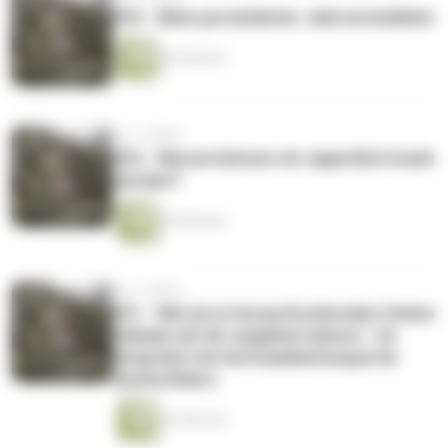
033 - Mein persönlicher Jahresrückblick
26 Minuten
vor 4 Jahren
032 - Warum können wir eigentlich krank
werden?
24 Minuten
vor 4 Jahren
031 - Wie du in herausfordernden Zeiten
heilsam mit dir umgehen kannst - Im
Gespräch mit Achtsamkeitsexpertin
Sunita Ehlers
23 Minuten