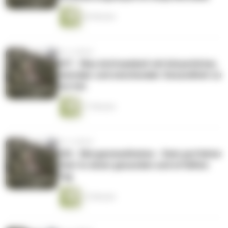
43 Minuten
vor 4 Jahren
027 - Was Achtsamkeit mit körperlicher,
mentaler und emotionaler Gesundheit zu
tun hat
17 Minuten
vor 4 Jahren
026 - Morgenmeditation - Dein perfekter
Start in einen gesunden und erfüllten
Tag
12 Minuten