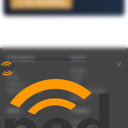
Zur Anmeldung
Unternehmen
Service
Team
Newsletter
Karriere
Kontakt
Impressum
Presse
Werben auf podcast.de
Nutzungsbedingungen
Datenschutz
Dienst
Produkte
Podcast anmelden
Podcast-Beratung