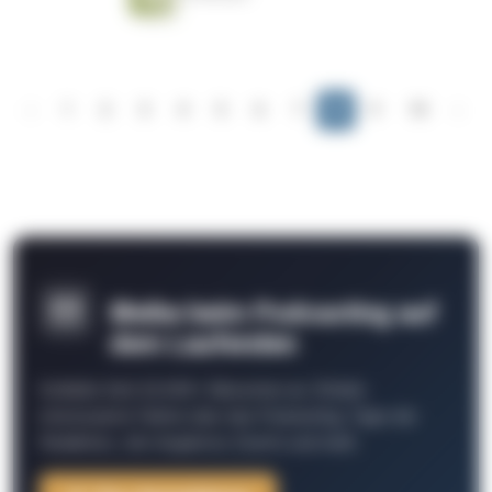
‹
1
2
3
4
5
6
7
8
9
10
›
Bleibe beim Podcasting auf
dem Laufenden
Schließe Dich 26.000+ Menschen an. Erhalte
interessante Fakten über das Podcasting, Tipps der
Redaktion, Job-Angebote, Events und mehr.