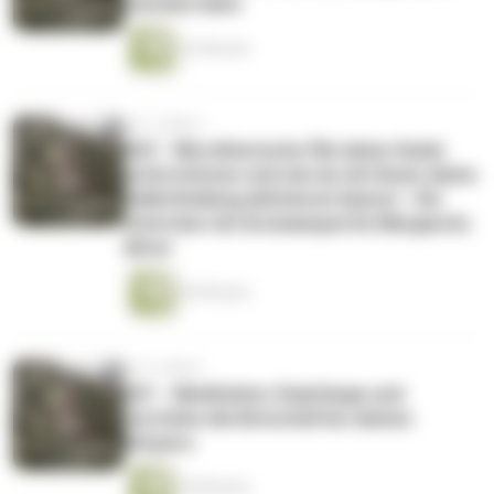
stecken kann
22 Minuten
vor 4 Jahren
022 - Wie ätherische Öle deine Seele
unterstützen und wie du mit ihnen deine
Selbstheilung aktivieren kannst - Ein
Interview mit Aromaexpertin Margareta
Ahrer
36 Minuten
vor 4 Jahren
021 - Meditation: Empfange und
verstehe die Botschaften deines
Körpers
18 Minuten