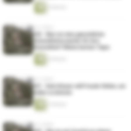
24 Minuten
vor 4 Jahren
042 - Was tut eine ganzeitliche
Gesundheitscoachin für ihre
Gesundheit? Meine besten Tipps
26 Minuten
vor 4 Jahren
041 - Dein Körper will Freude fühlen, um
heilen zu können
15 Minuten
vor 4 Jahren