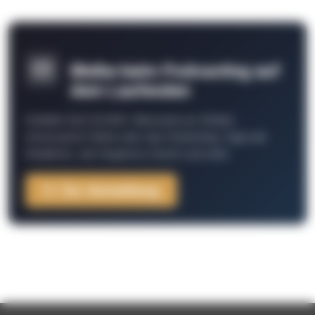
Bleibe beim Podcasting auf
dem Laufenden
Schließe Dich 26.000+ Menschen an. Erhalte
interessante Fakten über das Podcasting, Tipps der
Redaktion, Job-Angebote, Events und mehr.
Zur Anmeldung