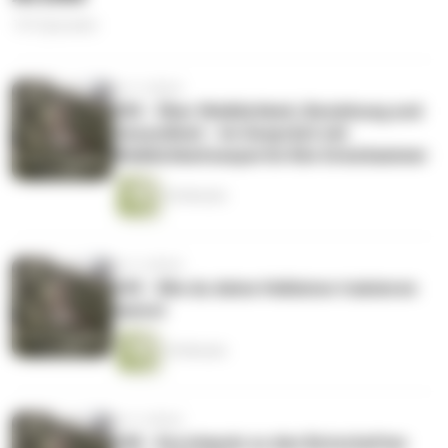
141 Episoden
vor 4 Jahren
050 - Über Weiblichkeit, Beziehung und
Gesundheit - Im Gespräch mit
Weiblichkeitsexpertin Kim Grieshammer
36 Minuten
vor 4 Jahren
049 - Wie du deine Hellsinne trainieren
kannst
24 Minuten
vor 4 Jahren
048 - Kurzimpuls zu den Botschaften