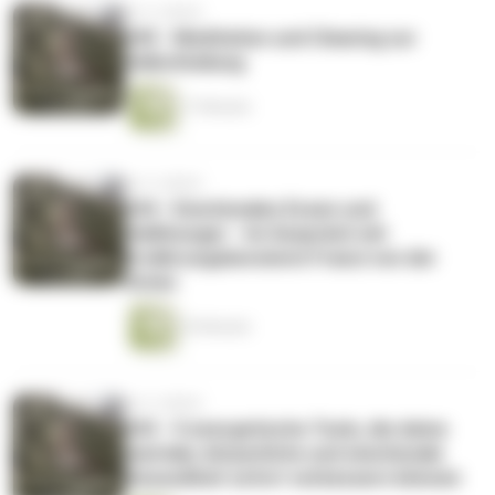
vor 4 Jahren
045 - Meditation und Clearing zur
Selbstheilung
17 Minuten
vor 4 Jahren
044 - Emotionales Essen und
Heißhunger - Im Gespräch mit
Ernährungsberaterin Franzi von der
Osten
35 Minuten
vor 4 Jahren
043 - 5 energetische Tools, die deine
mentale, körperliche und emotionale
Gesundheit sofort verbessern können