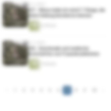
vor 4 Jahren
037 - Wieso heile ich nicht? 7 Dinge, die
deine Heilung blockieren können
22 Minuten
vor 4 Jahren
036 - Emotionale und seelische
Botschaften von Frauenkrankheiten
19 Minuten
‹
1
2
3
4
5
6
7
8
9
10
›