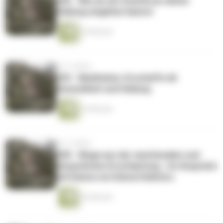
040 - Wie du mit Zweifel an deiner
Heilung umgehen kannst
24 Minuten
vor 4 Jahren
039 - Meditation: Erschaffe dir
Gesundheit und Heilung
16 Minuten
vor 4 Jahren
038 - Wege aus der emotionalen und
körperlichen Erschöpfung - Im Gespräch
mit Edona von Edona Holistics
33 Minuten