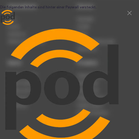
Unternehmen
Service
Team
Newsletter
Karriere
Kontakt
Impressum
Presse
Werben auf podcast.de
Nutzungsbedingungen
Datenschutz
Dienst
Produkte
Podcast anmelden
Podcast-Beratung
Podcast hochladen
Podcast-Jobs
Podcast-Events
Podcast-Push
Registrierung
Podcast-Werbung
Anmeldung
Podcast-Agentur
Podcast-Produktion