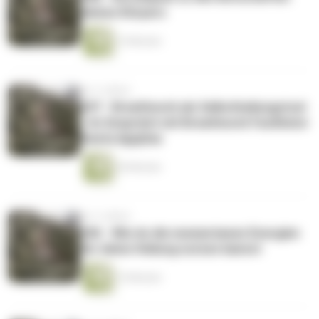
deines Körpers
14 Minuten
vor 4 Jahren
047 - Breathwork als Selbstheilungstool
- Im Gespräch mit Breathwork Facilitator
Geeta Agujitas
44 Minuten
vor 4 Jahren
046 - Wie du die momentanen Energien
für deine Heilung nutzen kannst
15 Minuten