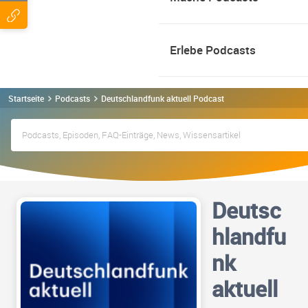
Erlebe Podcasts
Startseite
Podcasts
Deutschlandfunk aktuell Podcast
Deutsc
hlandfu
nk
aktuell