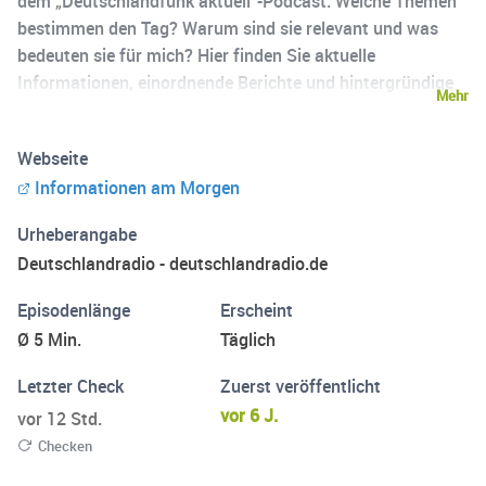
dem „Deutschlandfunk aktuell“-Podcast. Welche Themen
bestimmen den Tag? Warum sind sie relevant und was
bedeuten sie für mich? Hier finden Sie aktuelle
Informationen, einordnende Berichte und hintergründige
Mehr
Gespräche mit Korrespondentinnen, Politikern und
Expertinnen im In- und Ausland, ergänzt durch aktuelle
Webseite
Wirtschaftsberichte.
Informationen am Morgen
Urheberangabe
Deutschlandradio - deutschlandradio.de
Episodenlänge
Erscheint
Ø 5 Min.
Täglich
Letzter Check
Zuerst veröffentlicht
vor 6 J.
vor 12 Std.
Checken