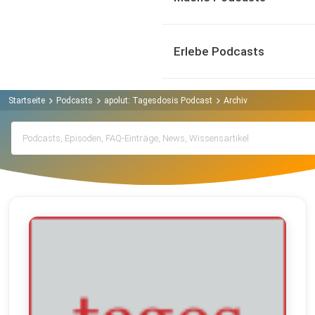
Erlebe Podcasts
Startseite
Podcasts
apolut: Tagesdosis Podcast
Archiv