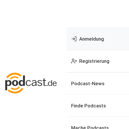
Anmeldung
Registrierung
Podcast-News
Finde Podcasts
Mache Podcasts