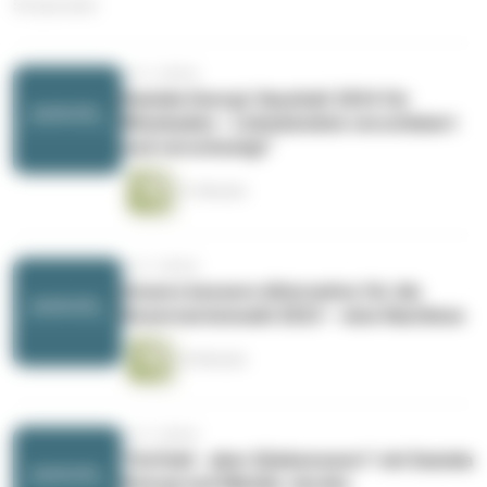
56 Episoden
vor 2 Jahren
Daniela Georgi: Haushalt 2024 für
Wiesbaden - Linksbündnis verschleiert
und verschweigt"
21 Minuten
vor 3 Jahren
Unsere bessere Alternative für die
Dezernentenwahl 2023 – eine Nachlese
25 Minuten
vor 3 Jahren
"Ostfeld - aber l(i)ebenswert" mit Daniela
Georgi und Nikolas Jacobs