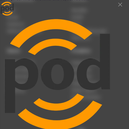
Team
Newsletter
Karriere
Kontakt
Impressum
Presse
Werben auf podcast.de
Nutzungsbedingungen
Datenschutz
Dienst
Produkte
Podcast anmelden
Podcast-Beratung
Podcast hochladen
Podcast-Jobs
Podcast-Events
Podcast-Push
Registrierung
Podcast-Werbung
Anmeldung
Podcast-Agentur
Podcast-Produktion