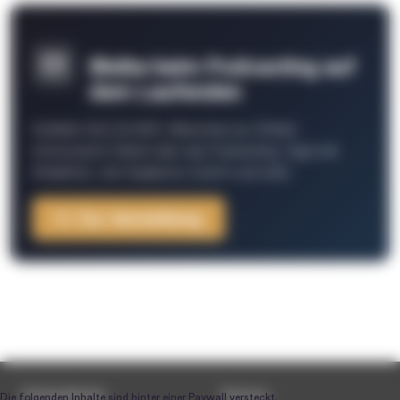
Bleibe beim Podcasting auf
dem Laufenden
Schließe Dich 26.000+ Menschen an. Erhalte
interessante Fakten über das Podcasting, Tipps der
Redaktion, Job-Angebote, Events und mehr.
Zur Anmeldung
Unternehmen
Service