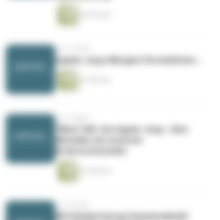
44 Minuten
vor 4 Jahren
Ingmar Jung: Mal ganz Persönliches...
47 Minuten
vor 5 Jahren
"Blind Talk" mit Ingmar Jung - über
Aktuelles mit unserem
Kreisvorsitzenden
32 Minuten
vor 5 Jahren
Mit Daniela Georgi: Kommunalwahl