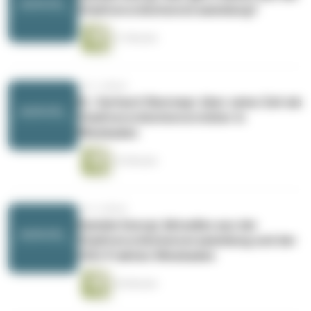
Stadtverordnetenversammlung?
21 Minuten
vor 3 Jahren
Dr. Gerhard Obermayr über seine Zeit als
Stadtverordnetenvorsteher in
Wiesbaden
32 Minuten
vor 4 Jahren
Daniela Georgi: Aktuelles aus der
Stadtverordnetenversammlung und der
CDU-Fraktion Wiesbaden
26 Minuten