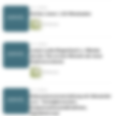
vor 4 Jahren
Stefan Löwer: LSU Wiesbaden
40 Minuten
vor 4 Jahren
Louise Lydia Wagenbach u. Nikolas
Jacobs: Die ersten Monate als neue
Stadtverordnete
58 Minuten
vor 4 Jahren
Diskussionsveranstaltung mit Alexander
Lorz: "Schuljahresstart,
Kompensationsmaßnahmen,
Digitalisierung"