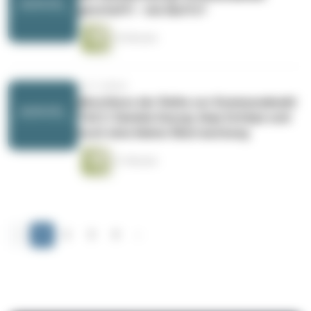
geschafft - wie läuft's?
24 Minuten
vor 5 Jahren
Abschluss der Reihe zur Kommunalwahl
Teil 2: Daniela Georgi, Anja Schöpe und
noch eine kleine Überraschung
21 Minuten
‹
1
2
3
4
›