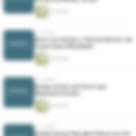
31 Minuten
vor 3 Jahren
Rose-Lore Scholz u. Patricia Gärtner: die
Frauen Union Wiesbaden
34 Minuten
vor 3 Jahren
Nicolas Scholz und Sven Laue:
KlimaUnion Hessen
36 Minuten
vor 3 Jahren
Daniela Georgi: Was gibt's Neues aus der