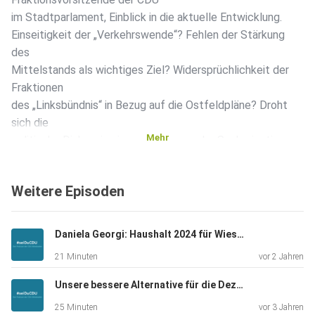
im Stadtparlament, Einblick in die aktuelle Entwicklung.
Einseitigkeit der „Verkehrswende“? Fehlen der Stärkung
des
Mittelstands als wichtiges Ziel? Widersprüchlichkeit der
Fraktionen
des „Linksbündnis“ in Bezug auf die Ostfeldpläne? Droht
sich die
Mehr
politische Diskussion immer mehr von der Sachorientierung
zu
entfernen? Fragen, die in unserer neuen Podcastfolge
Weitere Episoden
aufgegriffen
werden. Hören Sie gerne mal rein!
Daniela Georgi: Haushalt 2024 für Wiesbaden - Linksbündnis verschleiert und verschweigt"
21 Minuten
vor 2 Jahren
Unsere bessere Alternative für die Dezernentenwahl 2023 – eine Nachlese
25 Minuten
vor 3 Jahren