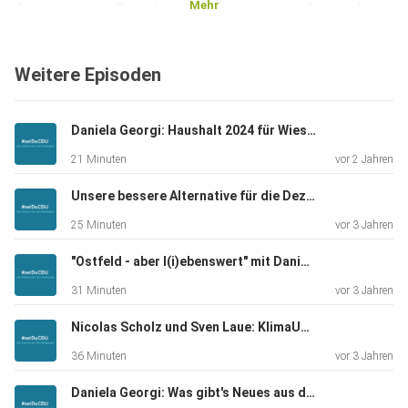
Mehr
Augenzwingern Rose-Lore Scholz in unserem Gespräch.
Was die beiden
tollen Frauen mir berichtet haben, beweist in jeglicher
Weitere Episoden
Hinsicht
das Gegenteil. Projektorientiertes Arbeiten an
gesamtgesellschaftlich aktuellen und relevanten Themen,
Daniela Georgi: Haushalt 2024 für Wiesbaden - Linksbündnis verschleiert und verschweigt"
fokussiert
21 Minuten
vor 2 Jahren
auf die Untersützung und Ermutigung von Frauen sowie die
Stärkung
Unsere bessere Alternative für die Dezernentenwahl 2023 – eine Nachlese
ihrer persönlichen Entwicklung. Deutlich sichtbarer Einsatz
25 Minuten
vor 3 Jahren
für die
Interessen von Frauen, auch und gerade bei brisanten
"Ostfeld - aber l(i)ebenswert" mit Daniela Georgi und Nikolas Jacobs
Themen. Ein
31 Minuten
vor 3 Jahren
äußerst engagiertes Team, das mit vielfältigen
Kompetenzen, großem
Nicolas Scholz und Sven Laue: KlimaUnion Hessen
Engagement und offensichtlich viel Freude und Humor
36 Minuten
vor 3 Jahren
arbeitet. Wie
Daniela Georgi: Was gibt's Neues aus der Stadtverordnetenversammlung?
das in der Frauenunion Wiesbaden ganz konkret gelebt wird