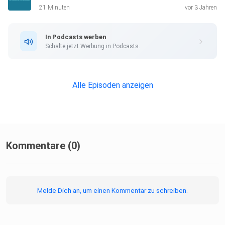
und wie
21 Minuten
vor 3 Jahren
sich alle, die Interesse haben, in diese Arbeit einbringen
können,
In Podcasts werben
bietet Ihnen auf sehr kurzweilige und prägnante Weise das
Schalte jetzt Werbung in Podcasts.
Gespräch,
das in dieser Podcastfolge auf Sie wartet. Viel Freude
beim Hören!
Alle Episoden anzeigen
Ihre/Eure Anja Schöpe
Kommentare (0)
Melde Dich an, um einen Kommentar zu schreiben.