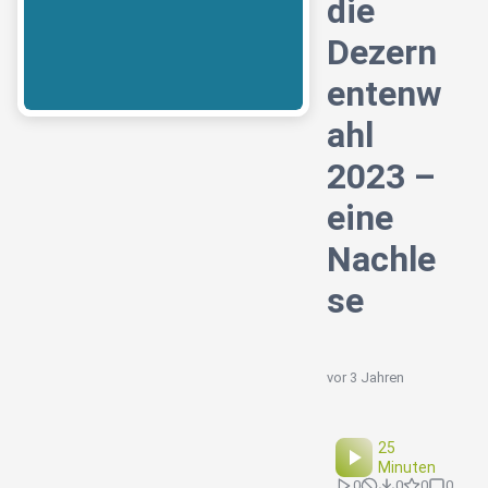
die
Dezern
entenw
ahl
2023 –
eine
Nachle
se
vor 3 Jahren
25
Minuten
0
0
0
0