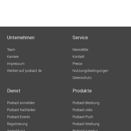
Unternehmen
Service
Team
Newsletter
Karriere
Kontakt
Impressum
Presse
Werben auf podcast.de
Nutzungsbedingungen
Datenschutz
Dienst
Produkte
Podcast anmelden
Podcast-Beratung
Podcast hochladen
Podcast-Jobs
Podcast-Events
Podcast-Push
Registrierung
Podcast-Werbung