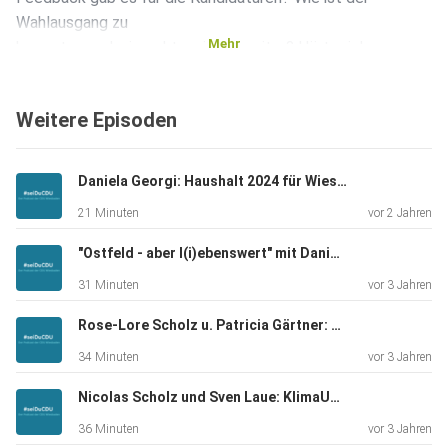
Wahlausgang zu
Mehr
bewerten und wie geht es jetzt weiter? Hört rein!
Weitere Episoden
Daniela Georgi: Haushalt 2024 für Wiesbaden - Linksbündnis verschleiert und verschweigt"
21 Minuten
vor 2 Jahren
"Ostfeld - aber l(i)ebenswert" mit Daniela Georgi und Nikolas Jacobs
31 Minuten
vor 3 Jahren
Rose-Lore Scholz u. Patricia Gärtner: die Frauen Union Wiesbaden
34 Minuten
vor 3 Jahren
Nicolas Scholz und Sven Laue: KlimaUnion Hessen
36 Minuten
vor 3 Jahren