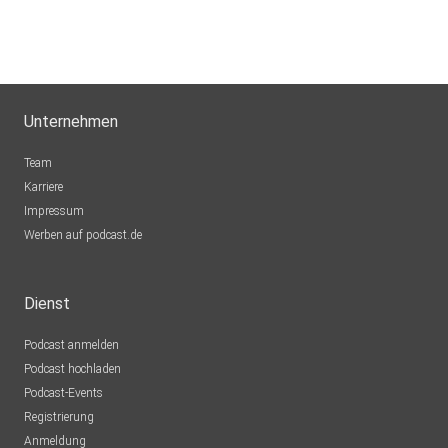
Unternehmen
Team
Karriere
Impressum
Werben auf podcast.de
Dienst
Podcast anmelden
Podcast hochladen
Podcast-Events
Registrierung
Anmeldung