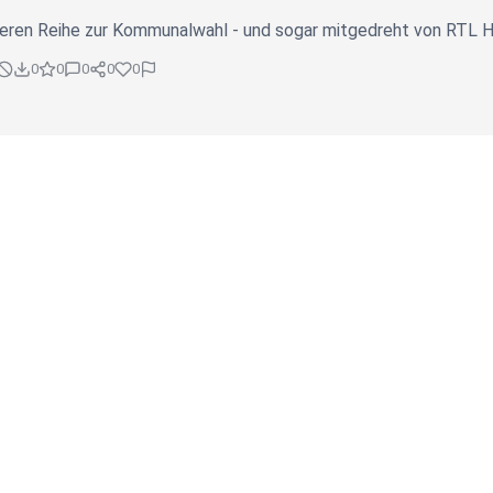
eren Reihe zur Kommunalwahl - und sogar mitgedreht von RTL 
0
0
0
0
0