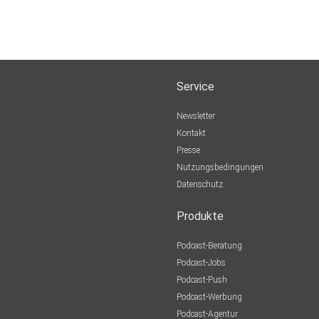
Service
Newsletter
Kontakt
Presse
Nutzungsbedingungen
Datenschutz
Produkte
Podcast-Beratung
Podcast-Jobs
Podcast-Push
Podcast-Werbung
Podcast-Agentur