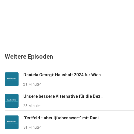
Weitere Episoden
Daniela Georgi: Haushalt 2024 für Wiesbaden - Linksbündnis verschleiert und verschweigt"
21 Minuten
Unsere bessere Alternative für die Dezernentenwahl 2023 – eine Nachlese
25 Minuten
"Ostfeld - aber l(i)ebenswert" mit Daniela Georgi und Nikolas Jacobs
31 Minuten