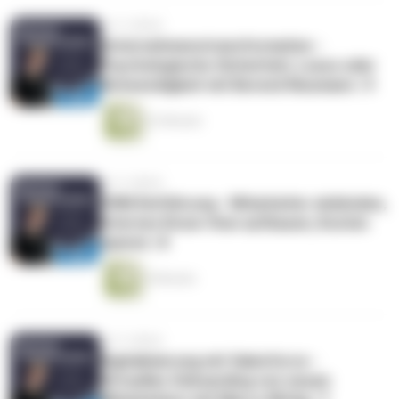
vor 4 Jahren
Unternehmenstransformation -
Psychologische Sicherheit, Luxus oder
Notwendigkeit mit Berend Neumann | 9
22 Minuten
vor 4 Jahren
CRM Einführung - Mitarbeiter einbinden,
internes Know-How aufbauen, Kosten
sparen | 8
9 Minuten
vor 5 Jahren
Digitalisierung mit Salesforce -
Virtuelles Onboarding von neuen