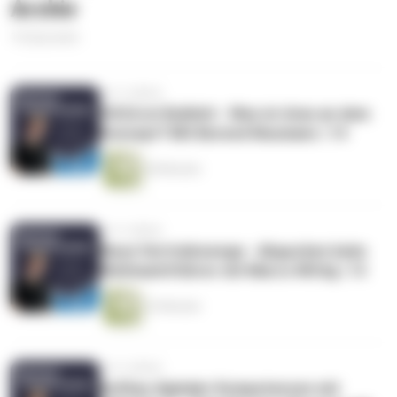
Archiv
16 Episoden
vor 4 Jahren
VUCA ist Bullshit - Was ist dran an dem
Konzept? Mit Berend Neumann | 14
28 Minuten
vor 4 Jahren
Neue Vertriebswege - Abgucken beim
Weltmarktführer mit Marco Wittig | 13
25 Minuten
vor 4 Jahren
Aufbau digitaler Kompetenzen mit