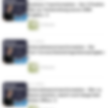
Business Transformation - Der 5 Punkte
Plan zur Vorbereitung eures CRM-
Projekts | 4
12 Minuten
vor 5 Jahren
Unternehmenstransformation - Die
Post-Corona Datenintegrationsaufgabe |
3
19 Minuten
vor 5 Jahren
Unternehmenstransformation - Wer zu
Hause arbeitet, macht noch lange kein
Home-Office | 2