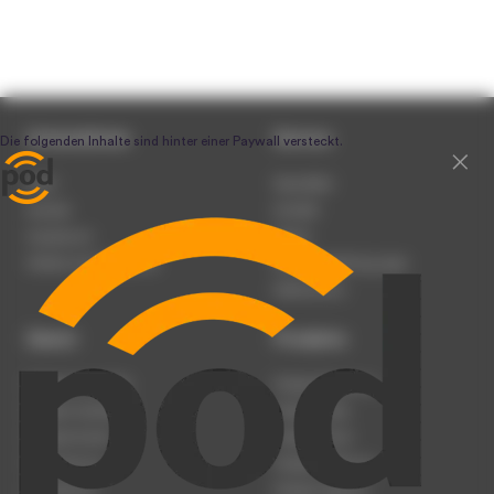
Unternehmen
Service
Team
Newsletter
Karriere
Kontakt
Impressum
Presse
Werben auf podcast.de
Nutzungsbedingungen
Datenschutz
Dienst
Produkte
Podcast anmelden
Podcast-Beratung
Podcast hochladen
Podcast-Jobs
Podcast-Events
Podcast-Push
Registrierung
Podcast-Werbung
Anmeldung
Podcast-Agentur