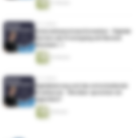
21 Minuten
vor 5 Jahren
Unternehmenstransformation - Digitale
Karriere als Prototyping mit Berend
Neumann | 1
32 Minuten
vor 5 Jahren
Digitalisierung und das entscheidende
Drumherum - Worüber sprechen wir
eigentlich?
4 Minuten