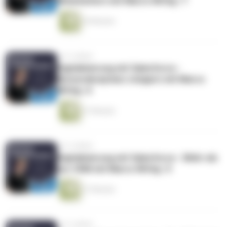
Mitarbeitern mit Marco Wittig | 7
29 Minuten
vor 5 Jahren
Digitalisierung mit Salesforce -
Nutzerakzeptanz steigern mit Marco
Wittig | 6
27 Minuten
vor 5 Jahren
Digitalisierung mit Salesforce - Mehr als
nur CRM mit Marco Wittig | 5
27 Minuten
vor 5 Jahren