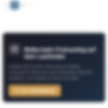
‹
1
2
›
Bleibe beim Podcasting auf
dem Laufenden
Schließe Dich 26.000+ Menschen an. Erhalte
interessante Fakten über das Podcasting, Tipps der
Redaktion, Job-Angebote, Events und mehr.
Zur Anmeldung