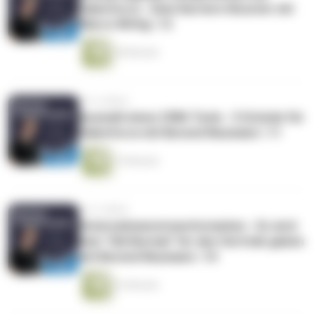
Salesforce - Dein Karriere-Booster mit
Marco Wittig | 12
28 Minuten
vor 4 Jahren
Auswahl eines CRM-Tools - 5 Gründe für
Salesforce mit Berend Neumann | 11
19 Minuten
vor 4 Jahren
Unternehmenstransformation - Es wird
kein "Old Normal" für den Vertrieb geben
mit Berend Neumann | 10
23 Minuten