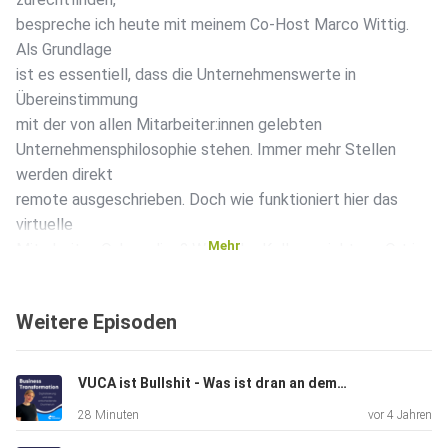
bespreche ich heute mit meinem Co-Host Marco Wittig.
Als Grundlage
ist es essentiell, dass die Unternehmenswerte in
Übereinstimmung
mit der von allen Mitarbeiter:innen gelebten
Unternehmensphilosophie stehen. Immer mehr Stellen
werden direkt
remote ausgeschrieben. Doch wie funktioniert hier das
virtuelle
Mehr
Mitarbeiter-Onboarding? Wenn der Kollege nicht vor Ort im
Büro ist,
gilt es besonders darauf zu achten, dass Teamgeist
Weitere Episoden
entsteht und
jede:r Mitarbeiter:in genau weiß, welche Aufgaben zu
erledigen
VUCA ist Bullshit - Was ist dran an dem Konzept? Mit Berend Neumann | 14
sind. Struktur ist ein absolutes Muss beim Mitarbeiter-
28 Minuten
vor 4 Jahren
Onboarding.