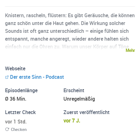
Knistern, rascheln, flüstern: Es gibt Geräusche, die können
ganz schön unter die Haut gehen. Die Wirkung solcher
Sounds ist oft ganz unterschiedlich – einige fühlen sich
entspannt, manche angeregt, wieder andere halten sich
einfach nur die Ohren zu. Warum unser Körper auf Töne
Mehr
reagiert, das finden die Musikerin und Schauspielerin
Denise M’Baye und Tonmeister Malte Lahrmann heraus –
Webseite
in Gesprächen, auf Reisen, mit Klangbeispielen für den
Der erste Sinn - Podcast
Selbstversuch. Gänsehaut garantiert! Präsentiert von der
Hörregion Hannover.
Episodenlänge
Erscheint
Ø 36 Min.
Unregelmäßig
Letzter Check
Zuerst veröffentlicht
vor 7 J.
vor 1 Std.
Checken