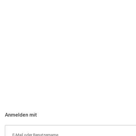
Anmeldung
Hallo Podcast-Hörer! Melde dich hier an. Dich erwarten 1 Million 
Anmelden mit