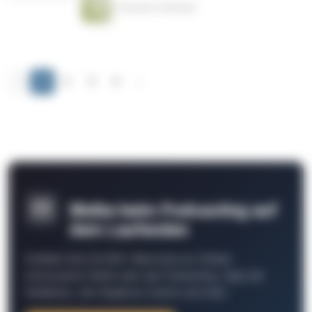
1 Stunde 22 Minuten
‹
1
2
3
4
›
Bleibe beim Podcasting auf
dem Laufenden
Schließe Dich 26.000+ Menschen an. Erhalte
interessante Fakten über das Podcasting, Tipps der
Redaktion, Job-Angebote, Events und mehr.