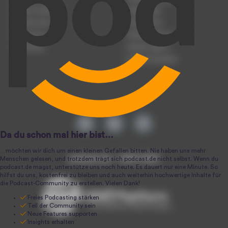
Podcast hochladen
Podcast-Jobs
Podcast-Events
Podcast-Push
Registrierung
Podcast-Werbung
Anmeldung
Podcast-Agentur
Podcast-Produktion
podcast.de ~ 2004-2026