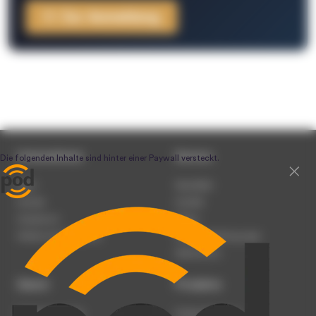
Zur Anmeldung
Unternehmen
Service
Team
Newsletter
Karriere
Kontakt
Impressum
Presse
Werben auf podcast.de
Nutzungsbedingungen
Datenschutz
Dienst
Produkte
Podcast anmelden
Podcast-Beratung