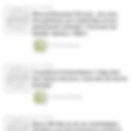
vor 4 Jahren
Wertschätzende Führung - wie neue
Perspektiven auf Leadership unsere
Arbeitswelt verändert. Interview mit
Natalie Jakobus- Hillers
1 Stunde 8 Minuten
vor 4 Jahren
Traumberuf Kosmetikerin- Folge dem
Ruf deines Herzens. Interview mit Astrid
Rudolph
1 Stunde 36 Minuten
vor 4 Jahren
Move ON! Wie du dir ein nachhaltiges,
flexibles und faires Business aufbaust.