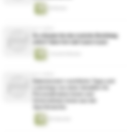
50 Minuten
vor 4 Jahren
𝐒𝐨 𝐞𝐫𝐤𝐞𝐧𝐧𝐬𝐭 𝐝𝐮 𝐞𝐢𝐧𝐞 𝐭𝐨𝐱𝐢𝐬𝐜𝐡𝐞 𝐁𝐞𝐳𝐢𝐞𝐡𝐮𝐧𝐠
𝐬𝐨𝐟𝐨𝐫𝐭! 𝐈𝐧𝐭𝐞𝐫𝐯𝐢𝐞𝐰 𝐦𝐢𝐭 𝐋𝐚𝐮𝐫𝐚 𝐋𝐚𝐳𝐚𝐫
1 Stunde 8 Minuten
vor 4 Jahren
Raketenstart-rechtliche Tipps und
Learnings von einer Anwältin für
Personaltrainer:innen und
Unternehmer:innen aus der
Sportbranche.
58 Sekunden