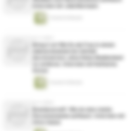
Interview mit Julia Biermann
1 Stunde 26 Minuten
vor 4 Jahren
Bring it on! Wie Du als Frau in einem
männerdominierten Umfeld
durchstartest, ohne Deine Weiblichkeit
zu verlieren. Interview mit Katharina
Dotzer
1 Stunde 34 Minuten
vor 4 Jahren
Brandyourself- Wie du eine starke
Personenmarke aufbaust. Interview mit
Chris Sulzer