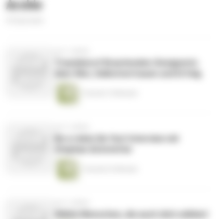
Archiv
53 Episoden
vor 3 Jahren
Traumberuf Brautmoden-Designerin-
über Mut, Selbstvertrauen und Erfolg.
1 Stunde 10 Minuten
vor 3 Jahren
Be a rebel, Be You! Interview mit
Stephan Achstetter
1 Stunde 23 Minuten
vor 3 Jahren
Wähle Menschen, die auch dich wählen!