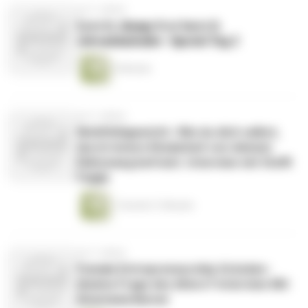
vor 3 Jahren
𝐋𝐨𝐯𝐞 𝐢𝐭, 𝐜𝐡𝐚𝐧𝐠𝐞 𝐢𝐭 𝐨𝐫 𝐥𝐞𝐚𝐯𝐞 𝐢𝐭.
𝐀𝐝𝐯𝐞𝐧𝐭𝐬𝐤𝐚𝐥𝐞𝐧𝐝𝐞𝐫- 𝐒𝐩𝐞𝐜𝐢𝐚𝐥 𝐓𝐚𝐠 𝟐
3 Minuten
vor 3 Jahren
Wohlfühlgewicht- Wie du dich selbst,
durch innere Kindarbeit von deinem
Diätzwang befreist. Interview mit Steffi
Faigle
1 Stunde 21 Minuten
vor 3 Jahren
Female Entrepreneurship Gründen-
(k)eine Frage des Alters? Interview Mit
Anastasia Barner