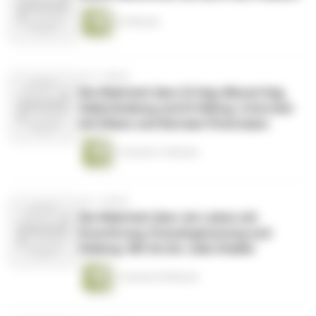
23 Minuten
vor 3 Jahren
Die Wahrheit über Erfolg, Misserfolg,
Selbstheilung und Erfüllung. Interview
mit Eileen und Norman Petermann
1 Stunde 21 Minuten
vor 3 Jahren
Die Wahrheit über ein Leben mit
Essstörung, Pseudogenesung und
Heilung. Mit Ärztin Julia Stadler
1 Stunde 20 Minuten