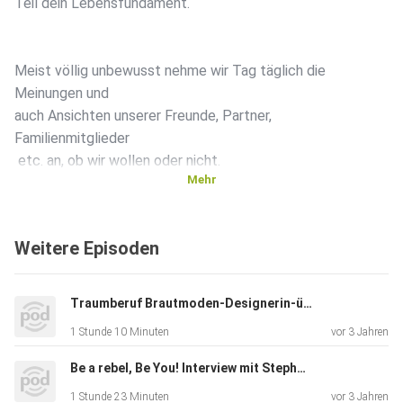
Teil dein Lebensfundament.
Meist völlig unbewusst nehme wir Tag täglich die
Meinungen und
auch Ansichten unserer Freunde, Partner,
Familienmitglieder
etc. an, ob wir wollen oder nicht.
Mehr
Sind diese Annahmen limtierend und negativ, bremsen sie
Weitere Episoden
dich
womöglich aus und hindern dich deine Wünsche und Ziele
zu
Traumberuf Brautmoden-Designerin-über Mut, Selbstvertrauen und Erfolg.
erreichen.. und andersherum schöpfst du auch neue
1 Stunde 10 Minuten
vor 3 Jahren
Energie
und kraft´, die dich beflügelt und dich zum wachsen bringt.
Be a rebel, Be You! Interview mit Stephan Achstetter
1 Stunde 23 Minuten
vor 3 Jahren