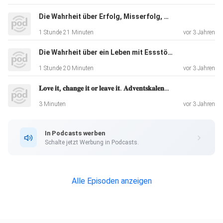
In der neue Podcast - Episode zum Start in dieses Jahr
Die Wahrheit über Erfolg, Misserfolg, Selbstheilung und Erfüllung. Interview mit Eileen und Norman Petermann
ermutige
1 Stunde 21 Minuten
vor 3 Jahren
ich dich, einmal komplett ehrlich zu dir selbst zu sein und
einmal deine Beziehungen in deinem Leben zu reflektierst,
Die Wahrheit über ein Leben mit Essstörung, Pseudogenesung und Heilung. Mit Ärztin Julia Stadler
wo hast
1 Stunde 20 Minuten
vor 3 Jahren
du vielleicht eine Einbahnstraßen-Beziehung, wo sind deine
𝐋𝐨𝐯𝐞 𝐢𝐭, 𝐜𝐡𝐚𝐧𝐠𝐞 𝐢𝐭 𝐨𝐫 𝐥𝐞𝐚𝐯𝐞 𝐢𝐭. 𝐀𝐝𝐯𝐞𝐧𝐭𝐬𝐤𝐚𝐥𝐞𝐧𝐝𝐞𝐫- 𝐒𝐩𝐞𝐜𝐢𝐚𝐥 𝐓𝐚𝐠 𝟐
Beziehungen EGO gesteuert oder aber auch auf
Augenhöhe,
3 Minuten
vor 3 Jahren
ausgeglichen, ehrlich und von Herzen.
In Podcasts werben
Schalte jetzt Werbung in Podcasts.
Du solltest immer in die Menschen investieren, die auch
bereit
sind in dich investieren. Menschen, die sich auch um dich
Alle Episoden anzeigen
kümmern
und denen du etwas bedeutest.⁣