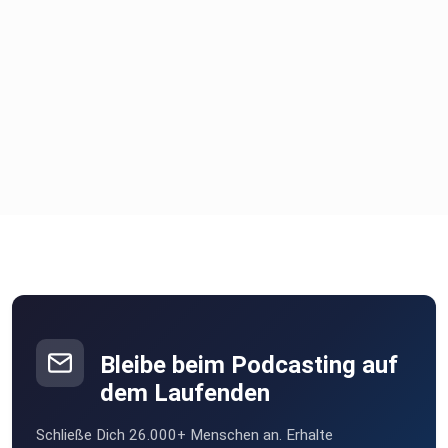
Einbahnstraßen-Beziehung hast und wo sie ausgeglichen
und mit
Freude und Herz.⁣
⁣Und dann daraus für dich eine Konsequenz zu ziehen!⁣
Den am Ende deines Lebens ist es deine Lebenszeit, die du
mit
Menschen teilst. Und im bestenfalls, teilst du diese mit
Menschen, wo du blind und ohne zu zögern sagen kannst,
dass sie
für dich da sind. Komme, was da wolle!⁣
Bleibe beim Podcasting auf
dem Laufenden
Schließe Dich 26.000+ Menschen an. Erhalte