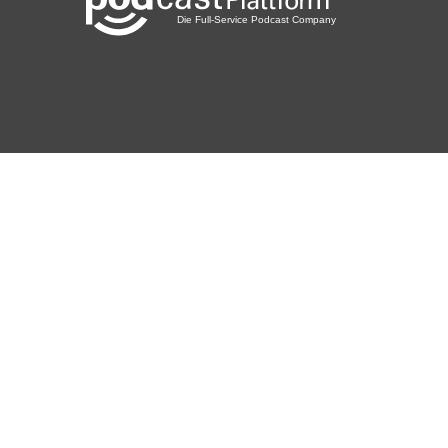
Podcast: Audioimpulse und Inspiration
SPOTIFY:
https://open.spotify.com/show/37ETUfiyQ8SRkM6m8a4K
HC?si=yR_Hx5bFQVqALddG_xODOw
ITUNES:
https://podcasts.apple.com/de/podcast/powerful-
podcast-mehr-mut-mehr-st%C3%A4rke-mehr-du-
selbst/id1516158796
️Youtube: Sabrina Gussenberger