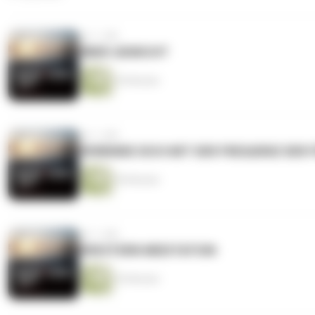
vor 1 Jahr
ÜBER-GEWICHT
30 Minuten
vor 1 Jahr
VERBINDE DICH MIT DER FREQUENZ DER 
50 Minuten
vor 1 Jahr
ERDSTERN MEDITATION
29 Minuten