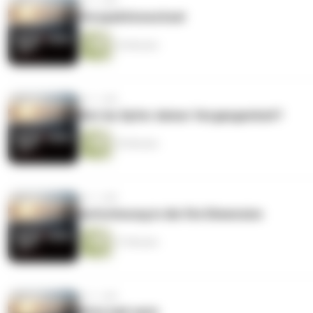
vor 1 Jahr
Perspektivwechsel
24 Minuten
vor 1 Jahr
Bist du Opfer deiner Vergangenheit?
29 Minuten
vor 1 Jahr
Aufschwung in die 5te Dimension
27 Minuten
vor 1 Jahr
Bitte halt mich