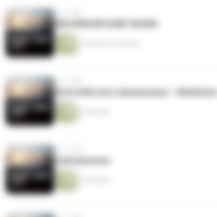
vor 1 Jahr
DER KRIEGER DARF RUHEN
2 Stunden 22 Minuten
vor 1 Jahr
Soforthilfe bei Liebeskummer - Meditatio
21 Minuten
vor 1 Jahr
Liebeskummer
37 Minuten