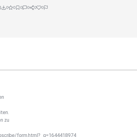
0
0
0
0
0
0
en
ten.
n zu
ubscribe/form.html?_g=1644418974