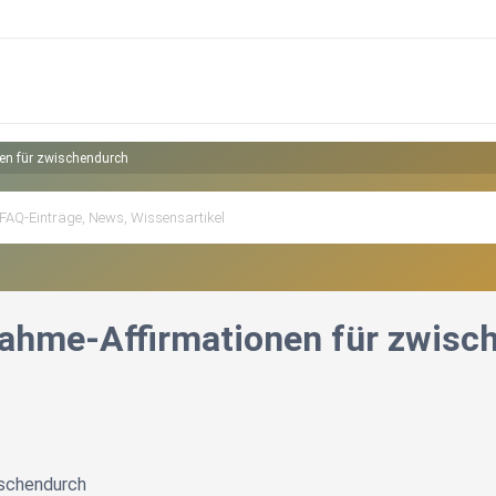
en für zwischendurch
ahme-Affirmationen für zwisc
ischendurch