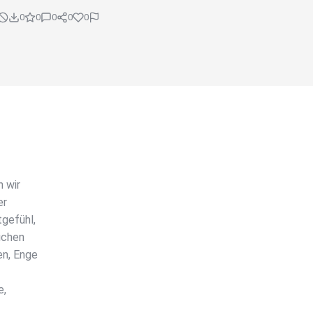
0
0
0
0
0
 wir
er
gefühl,
ichen
en, Enge
e,