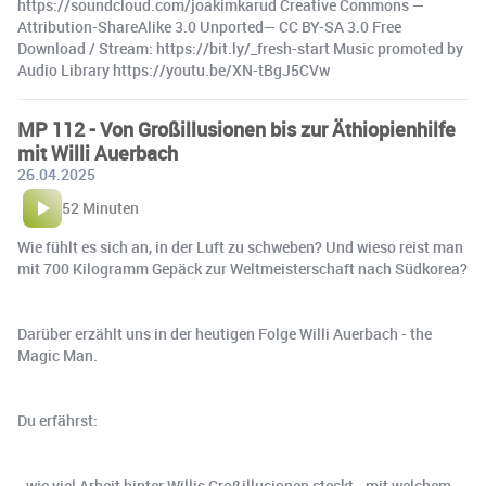
https://soundcloud.com/joakimkarud Creative Commons —
Attribution-ShareAlike 3.0 Unported— CC BY-SA 3.0 Free
Download / Stream: https://bit.ly/_fresh-start Music promoted by
Audio Library https://youtu.be/XN-tBgJ5CVw
MP 112 - Von Großillusionen bis zur Äthiopienhilfe
mit Willi Auerbach
26.04.2025
52 Minuten
Wie fühlt es sich an, in der Luft zu schweben? Und wieso reist man
mit 700 Kilogramm Gepäck zur Weltmeisterschaft nach Südkorea?
Darüber erzählt uns in der heutigen Folge Willi Auerbach - the
Magic Man.
Du erfährst:
- wie viel Arbeit hinter Willis Großillusionen steckt - mit welchem