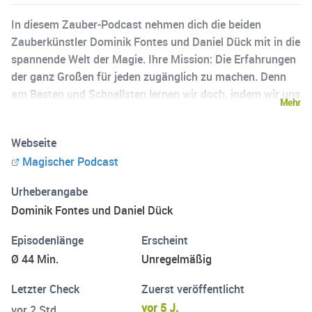
In diesem Zauber-Podcast nehmen dich die beiden
Zauberkünstler Dominik Fontes und Daniel Dück mit in die
spannende Welt der Magie. Ihre Mission: Die Erfahrungen
der ganz Großen für jeden zugänglich zu machen. Denn
am Besten und Schnellsten lernen wir doch, indem wir uns
Mehr
von anderen kreativen und erfolgreichen Köpfen
inspirieren lassen. Aus diesem Grund sprechen sie
Webseite
regelmäßig mit erfolgreichen (Zauber-)KünstlerInnen, die
Magischer Podcast
ihre Leidenschaft mit vollem Herzen leben und gerne ihre
Erfahrungen mit anderen Menschen teilen. Freu dich auf
Urheberangabe
viele spannende Interviews mit wertvollen Tipps,
Dominik Fontes und Daniel Dück
Strategien und Learnings, die dich in deiner Zauberkunst,
in deinem Business und auch privat mit Sicherheit
Episodenlänge
Erscheint
bereichern werden. Viel Spaß beim Zuhören! Alle
Ø 44 Min.
Unregelmäßig
Informationen zum Magischen Podcast findest du unter:
www.mp-zauberei.com
Letzter Check
Zuerst veröffentlicht
vor 5 J.
vor 2 Std.