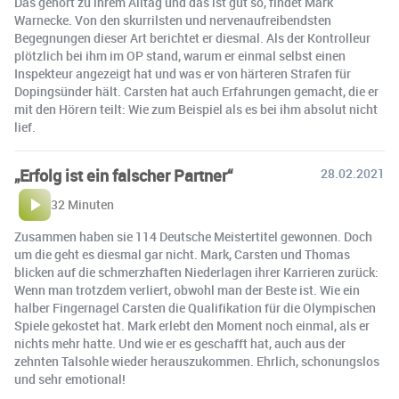
Das gehört zu ihrem Alltag und das ist gut so, findet Mark
Warnecke. Von den skurrilsten und nervenaufreibendsten
Begegnungen dieser Art berichtet er diesmal. Als der Kontrolleur
plötzlich bei ihm im OP stand, warum er einmal selbst einen
Inspekteur angezeigt hat und was er von härteren Strafen für
Dopingsünder hält. Carsten hat auch Erfahrungen gemacht, die er
mit den Hörern teilt: Wie zum Beispiel als es bei ihm absolut nicht
lief.
„Erfolg ist ein falscher Partner“
28.02.2021
32 Minuten
Zusammen haben sie 114 Deutsche Meistertitel gewonnen. Doch
um die geht es diesmal gar nicht. Mark, Carsten und Thomas
blicken auf die schmerzhaften Niederlagen ihrer Karrieren zurück:
Wenn man trotzdem verliert, obwohl man der Beste ist. Wie ein
halber Fingernagel Carsten die Qualifikation für die Olympischen
Spiele gekostet hat. Mark erlebt den Moment noch einmal, als er
nichts mehr hatte. Und wie er es geschafft hat, auch aus der
zehnten Talsohle wieder herauszukommen. Ehrlich, schonungslos
und sehr emotional!