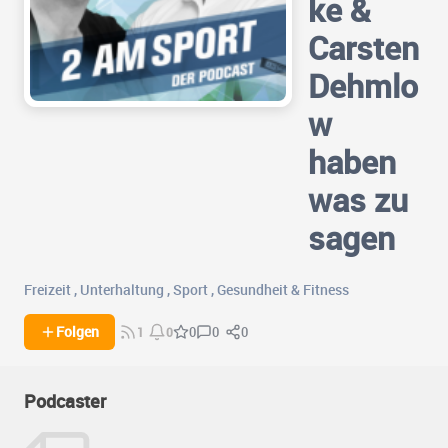
ke &
Carsten
Dehmlo
w
haben
was zu
sagen
Freizeit
,
Unterhaltung
,
Sport
,
Gesundheit & Fitness
0
0
Folgen
0
1
0
Podcaster