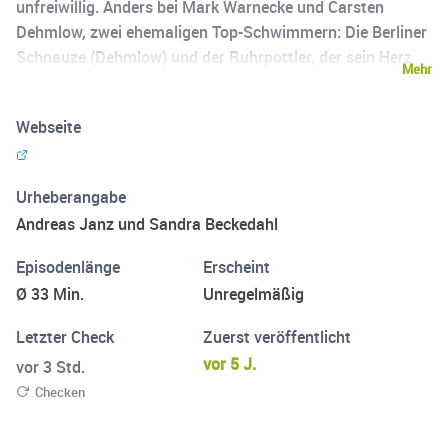
unfreiwillig. Anders bei Mark Warnecke und Carsten
Dehmlow, zwei ehemaligen Top-Schwimmern: Die Berliner
Schnauze (Dehmlow) und der Ruhrpottler, der sein Herz
Mehr
auf der Zunge trägt (Warnecke), sprechen über ihre
Karrieren, große Triumphe und schmerzhafte Niederlagen,
Webseite
Waschbrettbäuche und die Angst vor dem Wettkampf.
Dazu geben sie den Hörern Trainings- und
Ernährungstipps. Und manchmal bekommen sie auch
Urheberangabe
Besuch von Sportlern und Weggefährten. Jeden Sonntag,
Andreas Janz und Sandra Beckedahl
rund 30 Minuten lang.
Episodenlänge
Erscheint
Ø 33 Min.
Unregelmäßig
Letzter Check
Zuerst veröffentlicht
vor 5 J.
vor 3 Std.
Checken