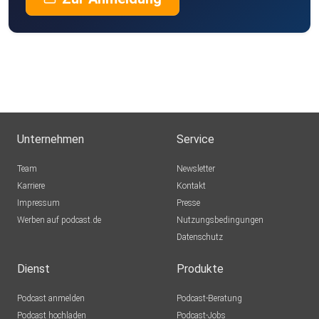
Unternehmen
Service
Team
Newsletter
Karriere
Kontakt
Impressum
Presse
Werben auf podcast.de
Nutzungsbedingungen
Datenschutz
Dienst
Produkte
Podcast anmelden
Podcast-Beratung
Podcast hochladen
Podcast-Jobs