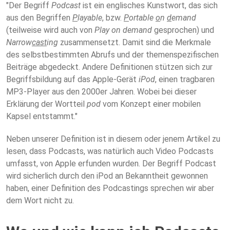
"Der Begriff
Podcast
ist ein englisches Kunstwort, das sich
aus den Begriffen
P
layable
, bzw.
P
ortable
o
n
d
emand
(teilweise wird auch von
Play on demand
gesprochen) und
Narrow
cast
ing
zusammensetzt. Damit sind die Merkmale
des selbstbestimmten Abrufs und der themenspezifischen
Beiträge abgedeckt. Andere Definitionen stützen sich zur
Begriffsbildung auf das Apple-Gerät
iPod
, einen tragbaren
MP3-Player aus den 2000er Jahren. Wobei bei dieser
Erklärung der Wortteil
pod
vom Konzept einer mobilen
Kapsel entstammt."
Neben unserer Definition ist in diesem oder jenem Artikel zu
lesen, dass Podcasts, was natürlich auch Video Podcasts
umfasst, von Apple erfunden wurden. Der Begriff Podcast
wird sicherlich durch den iPod an Bekanntheit gewonnen
haben, einer Definition des Podcastings sprechen wir aber
dem Wort nicht zu.