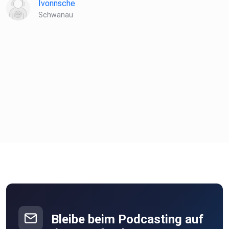
Ivonnsche
nicht
Schwanau
auf.
---
DOC-ON-AIR - Der Podcast für den Umgang mit
medizinischen
Notfällen im Alltag von Dr. Joachim Huber.
Weitere Informationen auf doc-on-air.com
Bleibe beim Podcasting auf