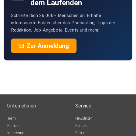
Das Gesicht zur Stimme unter www.drjoachimhuber.at
dem Laufenden
Bei Fragen oder Hinweisen zur aktuellen Folge schreibt mir
Schließe Dich 26.000+ Menschen an. Erhalte
gerne
interessante Fakten über das Podcasting, Tipps der
Redaktion, Job-Angebote, Events und mehr.
ein Email unter podcast@doc-on-air-com
Zur Anmeldung
#notfallmedizin #ersthilfe #teambuilding #alleswirdgut
---
Meinen Kurs "autogenes Training" findet Ihr auf
www.ohne-stress.com - mit dem Gutscheincode
PODCAST20 um 20% günstiger!
Unternehmen
Service
Team
Newsletter
Karriere
Kontakt
Impressum
Presse