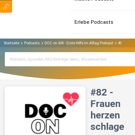
Erlebe Podcasts
Startseite
Podcasts
DOC on AIR - Erste Hilfe im Alltag Podcast
#82 - Fra
#82 -
Frauen
herzen
schlage