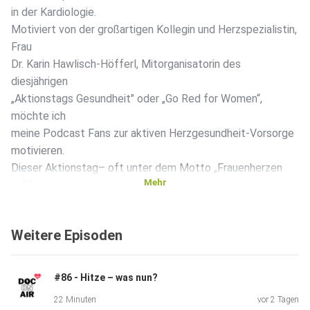
in der Kardiologie.
Motiviert von der großartigen Kollegin und Herzspezialistin,
Frau
Dr. Karin Hawlisch-Höfferl, Mitorganisatorin des
diesjährigen
„Aktionstags Gesundheit" oder „Go Red for Women“,
möchte ich
meine Podcast Fans zur aktiven Herzgesundheit-Vorsorge
motivieren.
Dieser Aktionstag– oft unter dem Motto „Frauenherzen
Mehr
schlagen
anders“ – findet jährlich am ersten Freitag im Februar statt,
eines der Ziele ist eine geschlechtersensible
Weitere Episoden
Medizin.
Kardiologische Unterschiede zwischen Männern und Frauen
betreffen
#86 - Hitze – was nun?
Symptome, Gefäßerkrankungen und
22 Minuten
vor 2 Tagen
Medikamentenwirkung.