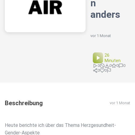
n
anders
vor 1 Monat
26
Minuten
0
0
0
0
0
0
Beschreibung
vor 1 Monat
Heute berichte ich über das Thema Herzgesundheit-
Gender-Aspekte