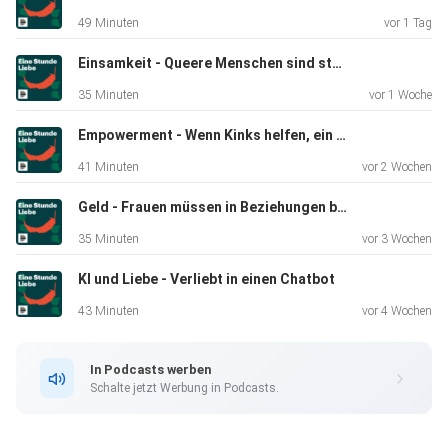
00:10:29 - Ihr Sexleben heute
49 Minuten
vor 1 Tag
Einsamkeit - Queere Menschen sind stärker betroffen
00:13:52 - Drei Tipps
35 Minuten
vor 1 Woche
Empowerment - Wenn Kinks helfen, ein Trauma zu verarbeiten
00:18:02 - Vaginismus-Expertin Katha
41 Minuten
vor 2 Wochen
Geld - Frauen müssen in Beziehungen besser vorsorgen
00:33:35 - Liebestagebuch
35 Minuten
vor 3 Wochen
KI und Liebe - Verliebt in einen Chatbot
**********
43 Minuten
vor 4 Wochen
In Podcasts werben
Den Artikel zum Stück findet ihr hier.
Schalte jetzt Werbung in Podcasts.