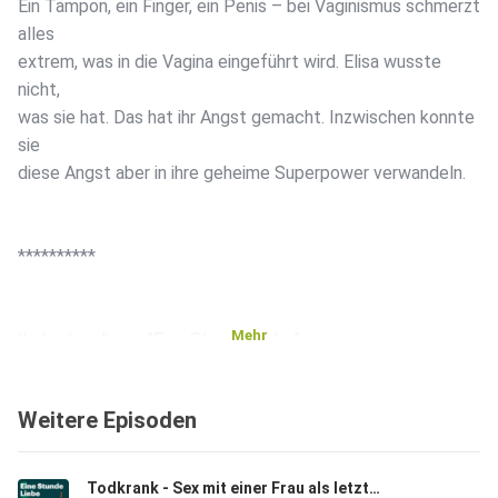
Ein Tampon, ein Finger, ein Penis – bei Vaginismus schmerzt
alles
extrem, was in die Vagina eingeführt wird. Elisa wusste
nicht,
was sie hat. Das hat ihr Angst gemacht. Inzwischen konnte
sie
diese Angst aber in ihre geheime Superpower verwandeln.
**********
Mehr
Ihr hört in dieser "Eine Stunde Liebe":
Weitere Episoden
00:04:30 - Elisas Sorgen
Todkrank - Sex mit einer Frau als letzter Wunsch