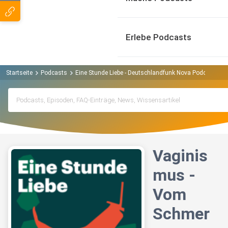
Erlebe Podcasts
Startseite
Podcasts
Eine Stunde Liebe - Deutschlandfunk Nova Podcast
V
Vaginis
mus -
Vom
Schmer