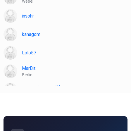
Wesel
insohr
kanagom
Lolo57
MarBit
Berlin
sommersprosse74
Görlitz
podipath
Weil der Stadt
fyoum0su